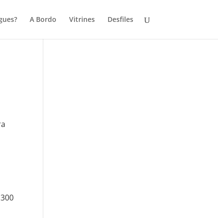
gues?
A Bordo
Vitrines
Desfiles
ra
 300