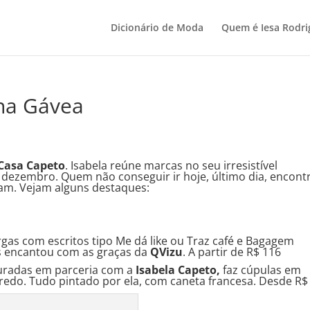
Dicionário de Moda
Quem é Iesa Rodri
na Gávea
Casa Capeto
. Isabela reúne marcas no seu irresistível
e dezembro. Quem não conseguir ir hoje, último dia, encont
am. Vejam alguns destaques:
rgas com escritos tipo Me dá like ou Traz café e Bagagem
s encantou com as graças da
QVizu
. A partir de R$ 116
uradas em parceria com a
Isabela Capeto,
faz cúpulas em
redo. Tudo pintado por ela, com caneta francesa. Desde R$