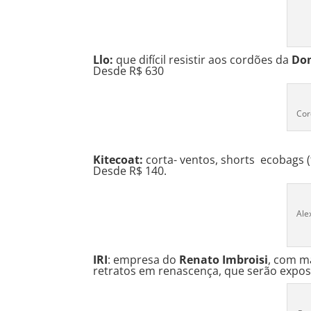
Llo:
que difícil resistir aos cordões da
Do
Desde R$ 630
Cor
Kitecoat:
corta- ventos, shorts ecobags (t
Desde R$ 140.
Ale
IRI
: empresa do
Renato Imbroisi
, com ma
retratos em renascença, que serão expo