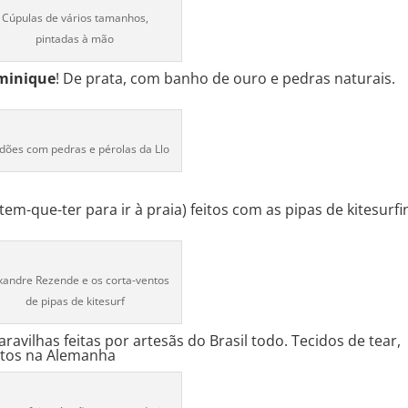
Cúpulas de vários tamanhos,
pintadas à mão
minique
! De prata, com banho de ouro e pedras naturais.
dões com pedras e pérolas da Llo
em-que-ter para ir à praia) feitos com as pipas de kitesurfi
xandre Rezende e os corta-ventos
de pipas de kitesurf
ravilhas feitas por artesãs do Brasil todo. Tecidos de tear,
stos na Alemanha