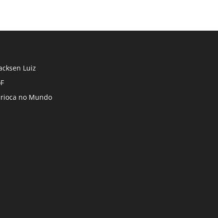
cksen Luiz
F
rioca no Mundo