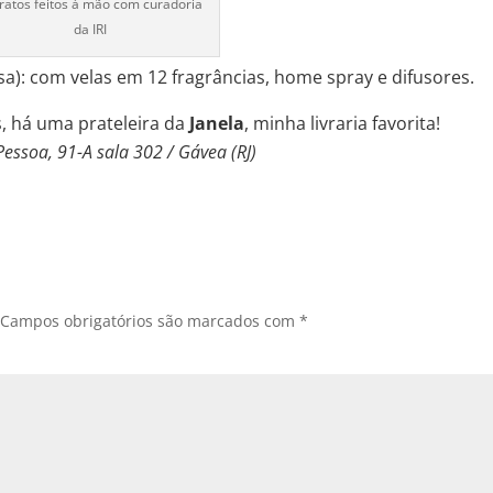
ratos feitos à mão com curadoria
da IRI
sa): com velas em 12 fragrâncias, home spray e difusores.
, há uma prateleira da
Janela
, minha livraria favorita!
essoa, 91-A sala 302 / Gávea (RJ)
Campos obrigatórios são marcados com
*