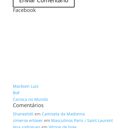
Facebook
Macksen Luiz
BoF
Carioca no Mundo
Comentários
Shaneelott
em
Camiseta da Madonna
zimerov ertover
em
Masculinos Paris / Saint Laurent
Iesa rodrigues
em
Vitrine de hoje