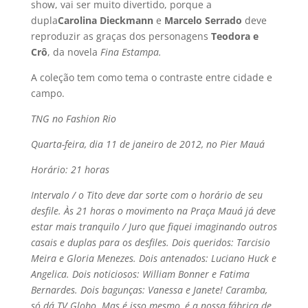
show, vai ser muito divertido, porque a
dupla
Carolina Dieckmann
e
Marcelo Serrado
deve
reproduzir as graças dos personagens
Teodora e
Crô
, da novela
Fina Estampa.
A coleção tem como tema o contraste entre cidade e
campo.
TNG no Fashion Rio
Quarta-feira, dia 11 de janeiro de 2012, no Pier Mauá
Horário: 21 horas
Intervalo / o Tito deve dar sorte com o horário de seu
desfile. Às 21 horas o movimento na Praça Mauá já deve
estar mais tranquilo / Juro que fiquei imaginando outros
casais e duplas para os desfiles. Dois queridos: Tarcisio
Meira e Gloria Menezes. Dois antenados: Luciano Huck e
Angelica. Dois noticiosos: William Bonner e Fatima
Bernardes. Dois bagunças: Vanessa e Janete! Caramba,
só dá TV Globo. Mas é isso mesmo, é a nossa fábrica de