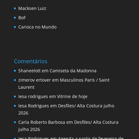
Macksen Luiz
BoF
Carioca no Mundo
Comentários
Shaneelott
em
Camiseta da Madonna
zimerov ertover
em
Masculinos Paris / Saint
Laurent
Iesa rodrigues
em
Vitrine de hoje
Iesa Rodrigues
em
Desfiles/ Alta Costura julho
2026
Carla Roberto Barbosa
em
Desfiles/ Alta Costura
julho 2026
Iesa Rodrigues
em
Agenda a partir de fevereiro de