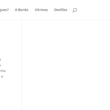
gues?
A Bordo
Vitrines
Desfiles
a
s
 uma
 e