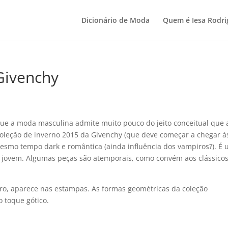
Dicionário de Moda
Quem é Iesa Rodri
 Givenchy
que a moda masculina admite muito pouco do jeito conceitual que 
coleção de inverno 2015 da Givenchy (que deve começar a chegar à
mesmo tempo dark e romântica (ainda influência dos vampiros?). É
ito jovem. Algumas peças são atemporais, como convém aos clássicos
bro, aparece nas estampas. As formas geométricas da coleção
 toque gótico.