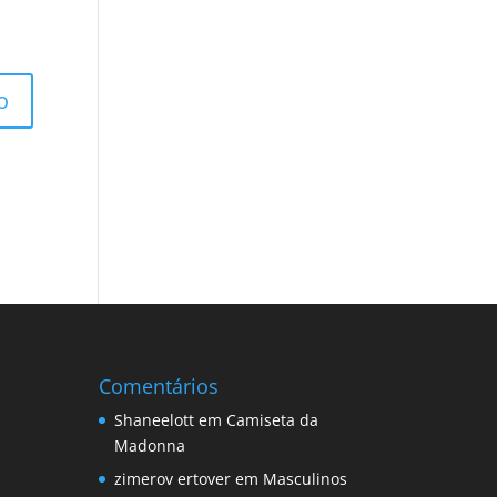
Comentários
Shaneelott
em
Camiseta da
Madonna
zimerov ertover
em
Masculinos