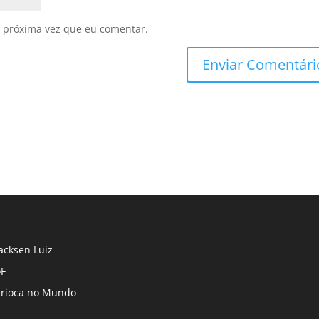
 próxima vez que eu comentar.
cksen Luiz
F
rioca no Mundo