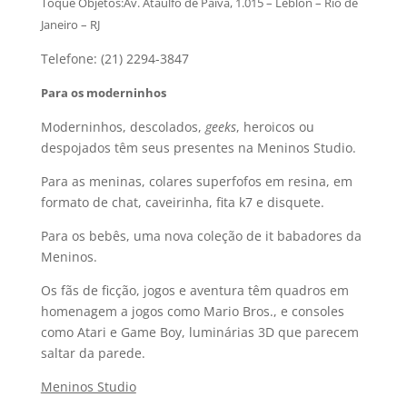
Toque Objetos:
Av. Ataulfo de Paiva, 1.015 – Leblon – Rio de
Janeiro – RJ
Telefone: (21) 2294-3847
Para os moderninhos
Moderninhos, descolados,
geeks
, heroicos ou
despojados têm seus presentes na Meninos Studio.
Para as meninas, colares superfofos em resina, em
formato de chat, caveirinha, fita k7 e disquete.
Para os bebês, uma nova coleção de it babadores da
Meninos.
Os fãs de ficção, jogos e aventura têm quadros em
homenagem a jogos como Mario Bros., e consoles
como Atari e Game Boy, luminárias 3D que parecem
saltar da parede.
Meninos Studio