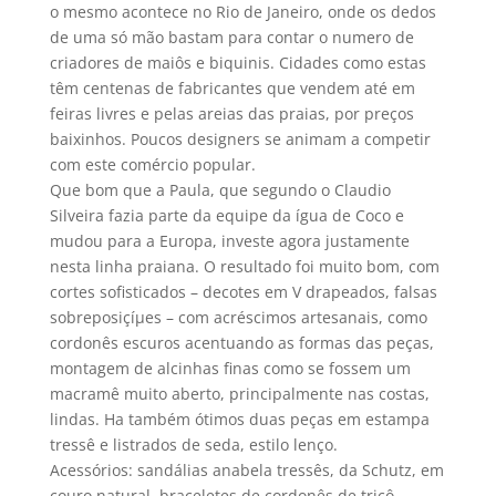
o mesmo acontece no Rio de Janeiro, onde os dedos
de uma só mão bastam para contar o numero de
criadores de maiôs e biquinis. Cidades como estas
têm centenas de fabricantes que vendem até em
feiras livres e pelas areias das praias, por preços
baixinhos. Poucos designers se animam a competir
com este comércio popular.
Que bom que a Paula, que segundo o Claudio
Silveira fazia parte da equipe da ígua de Coco e
mudou para a Europa, investe agora justamente
nesta linha praiana. O resultado foi muito bom, com
cortes sofisticados – decotes em V drapeados, falsas
sobreposiçíµes – com acréscimos artesanais, como
cordonês escuros acentuando as formas das peças,
montagem de alcinhas finas como se fossem um
macramê muito aberto, principalmente nas costas,
lindas. Ha também ótimos duas peças em estampa
tressê e listrados de seda, estilo lenço.
Acessórios: sandálias anabela tressês, da Schutz, em
couro natural, braceletes de cordonês de tricô,