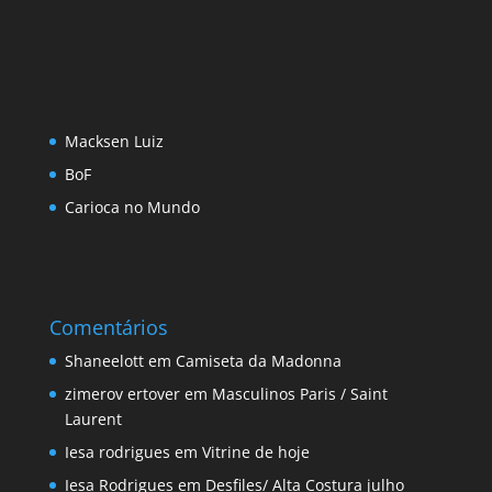
Macksen Luiz
BoF
Carioca no Mundo
Comentários
Shaneelott
em
Camiseta da Madonna
zimerov ertover
em
Masculinos Paris / Saint
Laurent
Iesa rodrigues
em
Vitrine de hoje
Iesa Rodrigues
em
Desfiles/ Alta Costura julho