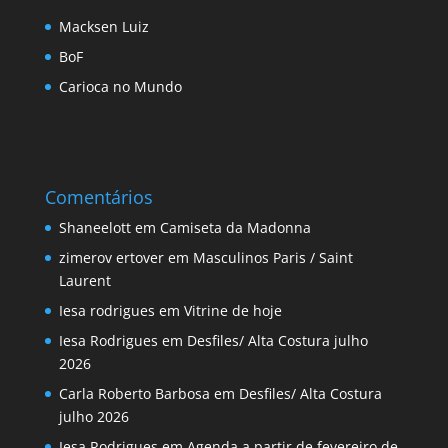
Macksen Luiz
BoF
Carioca no Mundo
Comentários
Shaneelott
em
Camiseta da Madonna
zimerov ertover
em
Masculinos Paris / Saint
Laurent
Iesa rodrigues
em
Vitrine de hoje
Iesa Rodrigues
em
Desfiles/ Alta Costura julho
2026
Carla Roberto Barbosa
em
Desfiles/ Alta Costura
julho 2026
Iesa Rodrigues
em
Agenda a partir de fevereiro de