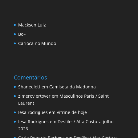
Macksen Luiz
BoF
Carioca no Mundo
Comentários
Shaneelott
em
Camiseta da Madonna
zimerov ertover
em
Masculinos Paris / Saint
Laurent
Iesa rodrigues
em
Vitrine de hoje
Iesa Rodrigues
em
Desfiles/ Alta Costura julho
2026
Carla Roberto Barbosa
em
Desfiles/ Alta Costura