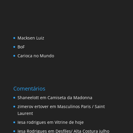
Macksen Luiz
BoF
Carioca no Mundo
Comentários
Shaneelott
em
Camiseta da Madonna
zimerov ertover
em
Masculinos Paris / Saint
Laurent
Iesa rodrigues
em
Vitrine de hoje
Iesa Rodrigues
em
Desfiles/ Alta Costura julho