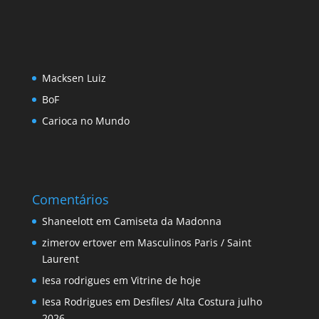
Macksen Luiz
BoF
Carioca no Mundo
Comentários
Shaneelott
em
Camiseta da Madonna
zimerov ertover
em
Masculinos Paris / Saint
Laurent
Iesa rodrigues
em
Vitrine de hoje
Iesa Rodrigues
em
Desfiles/ Alta Costura julho
2026