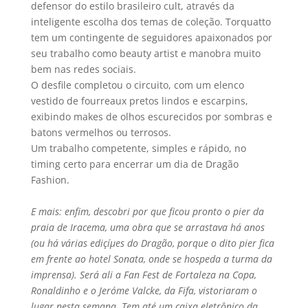
defensor do estilo brasileiro cult, através da
inteligente escolha dos temas de coleção. Torquatto
tem um contingente de seguidores apaixonados por
seu trabalho como beauty artist e manobra muito
bem nas redes sociais.
O desfile completou o circuito, com um elenco
vestido de fourreaux pretos lindos e escarpins,
exibindo makes de olhos escurecidos por sombras e
batons vermelhos ou terrosos.
Um trabalho competente, simples e rápido, no
timing certo para encerrar um dia de Dragão
Fashion.
E mais: enfim, descobri por que ficou pronto o pier da
praia de Iracema, uma obra que se arrastava há anos
(ou há várias ediçíµes do Dragão, porque o dito pier fica
em frente ao hotel Sonata, onde se hospeda a turma da
imprensa). Será ali a Fan Fest de Fortaleza na Copa,
Ronaldinho e o Jeróme Valcke, da Fifa, vistoriaram o
lugar nesta semana. Tem até um caixa eletrônico da