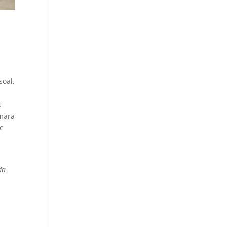
soal,
e
s
omara
ve
da