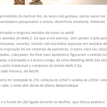
rimórdios do Fashion Rio. Às vezes não gostava, outras vezes me
, verdadeiro pesquisador e artista, desenhista excelente. Editando
licados e originais vestidos de noiva no ateliê.
 de vestidos do Melk Z- Da que vi em eventos. Sem perder o jeito pes
issadas, recortes, tressês com bordados esparsos em vestidos d
A inspiração foi em cestarias de palmeiras. O jeans claro faz calça
das, cobiçáveis. No final mais apoteótico, figuraram o vestido t
cadas e bordadas e o branco longo, da linha Wedding Melk Zda de
estilo intelectual e romântico do tí­mido Melk Z-Da.
Gabi Fonseca, de Recife
deveria ter começado às 21h, começou às 22h47 e acabou às 22h56 / ain
 sabe, o nome dele deriva do bí­blico Melquisedeque
e o fundo de LED ligado durante os desfiles, que ofusca plateia e