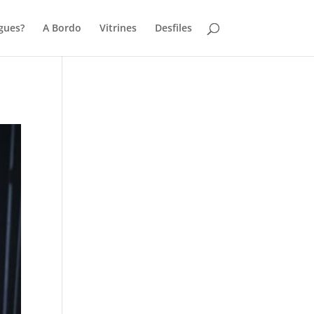
gues?
A Bordo
Vitrines
Desfiles