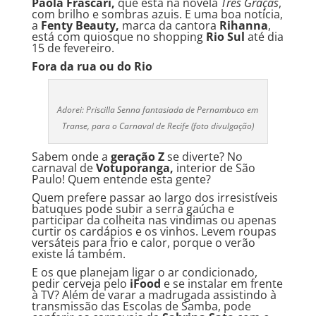
Paola Frascari,
que está na novela
Três Graças
,
com brilho e sombras azuis. E uma boa notícia,
a
Fenty Beauty,
marca da cantora
Rihanna
,
está com quiosque no shopping
Rio Sul
até dia
15 de fevereiro.
Fora da rua ou do Rio
Adorei: Priscilla Senna fantasiada de Pernambuco em
Transe, para o Carnaval de Recife (foto divulgação)
Sabem onde a
geração Z
se diverte? No
carnaval de
Votuporanga,
interior de São
Paulo! Quem entende esta gente?
Quem prefere passar ao largo dos irresistíveis
batuques pode subir a serra gaúcha e
participar da colheita nas vindimas ou apenas
curtir os cardápios e os vinhos. Levem roupas
versáteis para frio e calor, porque o verão
existe lá também.
E os que planejam ligar o ar condicionado,
pedir cerveja pelo
iFood
e se instalar em frente
à TV? Além de varar a madrugada assistindo à
transmissão das Escolas de Samba, pode