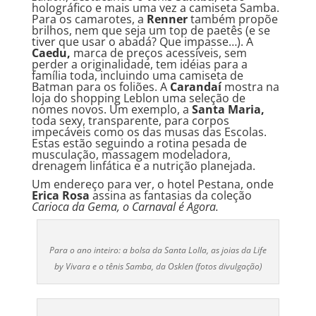
holográfico e mais uma vez a camiseta Samba.
Para os camarotes, a
Renner
também propõe
brilhos, nem que seja um top de paetês (e se
tiver que usar o abadá? Que impasse…). A
Caedu,
marca de preços acessíveis, sem
perder a originalidade, tem idéias para a
família toda, incluindo uma camiseta de
Batman para os foliões. A
Carandaí
mostra na
loja do shopping Leblon uma seleção de
nomes novos. Um exemplo, a
Santa Maria,
toda sexy, transparente, para corpos
impecáveis como os das musas das Escolas.
Estas estão seguindo a rotina pesada de
musculação, massagem modeladora,
drenagem linfática e a nutrição planejada.
Um endereço para ver, o hotel Pestana, onde
Erica Rosa
assina as fantasias da coleção
Carioca da Gema, o Carnaval é Agora.
Para o ano inteiro: a bolsa da Santa Lolla, as joias da Life
by Vivara e o tênis Samba, da Osklen (fotos divulgação)