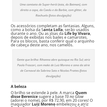
Uma camiseta de Super-herói (esta, do Batman), com
direito a capa, da Caedu e da Barbie, com glitter, da
Riachuelo (fotos divulgação)
Os acessórios completam as fantasias. Alguns,
como a bolsa da S
anta Lolla
, serão usados
durante o ano. Ou as jóias da
Life by Vivara
,
depois de exibidas nos bailes e camarotes.
Para os blocos, basta conferir qual o arquinho
de cabeça deste ano, nos camelôs.
Gente que brilha: Rihanna abre quiosque no Rio Sul; atriz
Paola Frascari, com make de Luiz Moreno e cena da série
de Carnaval da Sabrina Sato e Nicolas Prattes (fotos
divulgação)
A beleza
O brilho se estende à pele. A marca
Quem
disse Berenice
sugere a base
Tô no Glow
(adorei o nome), por R$ 72,90, em 20 cores! O
maquiador
Luiz Moreno
embelezou a atriz