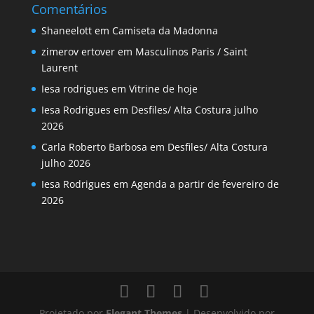
Comentários
Shaneelott
em
Camiseta da Madonna
zimerov ertover
em
Masculinos Paris / Saint
Laurent
Iesa rodrigues
em
Vitrine de hoje
Iesa Rodrigues
em
Desfiles/ Alta Costura julho
2026
Carla Roberto Barbosa
em
Desfiles/ Alta Costura
julho 2026
Iesa Rodrigues
em
Agenda a partir de fevereiro de
2026
Projetado por
Elegant Themes
| Desenvolvido por