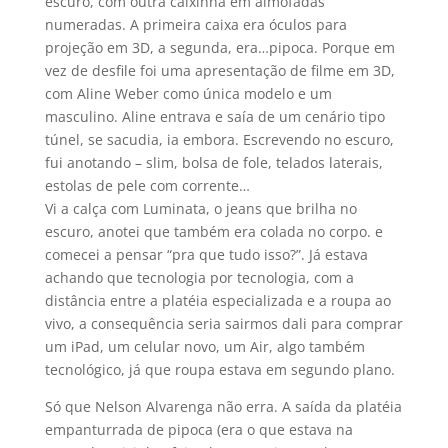
escuro, com outra caixinha em almofadas
numeradas. A primeira caixa era óculos para
projeção em 3D, a segunda, era…pipoca. Porque em
vez de desfile foi uma apresentação de filme em 3D,
com Aline Weber como única modelo e um
masculino. Aline entrava e saí­a de um cenário tipo
túnel, se sacudia, ia embora. Escrevendo no escuro,
fui anotando – slim, bolsa de fole, telados laterais,
estolas de pele com corrente…
Vi a calça com Luminata, o jeans que brilha no
escuro, anotei que também era colada no corpo. e
comecei a pensar “pra que tudo isso?”. Já estava
achando que tecnologia por tecnologia, com a
distância entre a platéia especializada e a roupa ao
vivo, a consequência seria sairmos dali para comprar
um iPad, um celular novo, um Air, algo também
tecnológico, já que roupa estava em segundo plano.
Só que Nelson Alvarenga não erra. A saí­da da platéia
empanturrada de pipoca (era o que estava na