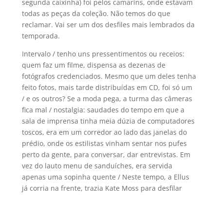
segunda caixinha) foi pelos camarins, onde estavam
todas as peças da coleção. Não temos do que
reclamar. Vai ser um dos desfiles mais lembrados da
temporada.
Intervalo / tenho uns pressentimentos ou receios:
quem faz um filme, dispensa as dezenas de
fotógrafos credenciados. Mesmo que um deles tenha
feito fotos, mais tarde distribuí­das em CD, foi só um
/ e os outros? Se a moda pega, a turma das câmeras
fica mal / nostalgia: saudades do tempo em que a
sala de imprensa tinha meia dúzia de computadores
toscos, era em um corredor ao lado das janelas do
prédio, onde os estilistas vinham sentar nos pufes
perto da gente, para conversar, dar entrevistas. Em
vez do lauto menu de sanduí­ches, era servida
apenas uma sopinha quente / Neste tempo, a Ellus
já corria na frente, trazia Kate Moss para desfilar