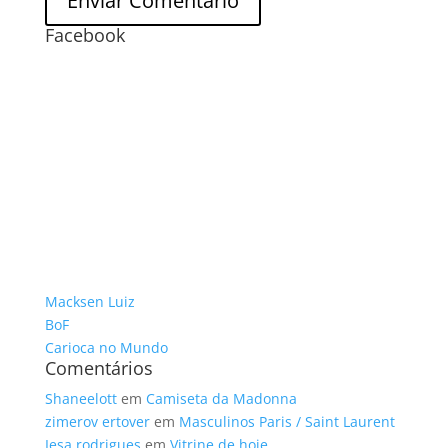
Facebook
Macksen Luiz
BoF
Carioca no Mundo
Comentários
Shaneelott
em
Camiseta da Madonna
zimerov ertover
em
Masculinos Paris / Saint Laurent
Iesa rodrigues
em
Vitrine de hoje