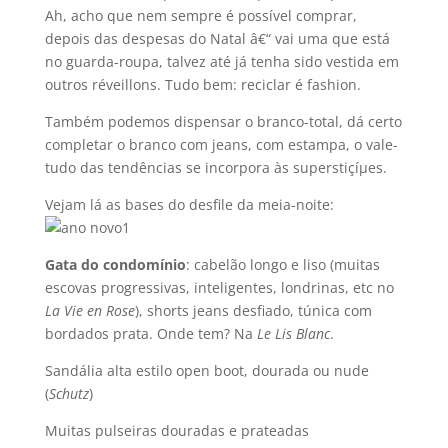
Ah, acho que nem sempre é possí­vel comprar,
depois das despesas do Natal â€“ vai uma que está
no guarda-roupa, talvez até já tenha sido vestida em
outros réveillons. Tudo bem: reciclar é fashion.
Também podemos dispensar o branco-total, dá certo
completar o branco com jeans, com estampa, o vale-
tudo das tendências se incorpora às superstiçíµes.
Vejam lá as bases do desfile da meia-noite:
Gata do condomí­nio
: cabelão longo e liso (muitas
escovas progressivas, inteligentes, londrinas, etc no
La Vie en Rose
), shorts jeans desfiado, túnica com
bordados prata. Onde tem? Na
Le Lis Blanc
.
Sandália alta estilo open boot, dourada ou nude
(
Schutz
)
Muitas pulseiras douradas e prateadas