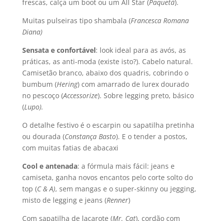
frescas, calça um boot ou um All Star (
Paquetá
).
Muitas pulseiras tipo shambala (
Francesca Romana
Diana)
Sensata e confortável
: look ideal para as avós, as
práticas, as anti-moda (existe isto?). Cabelo natural.
Camisetão branco, abaixo dos quadris, cobrindo o
bumbum (
Hering
) com amarrado de lurex dourado
no pescoço (
Accessorize
). Sobre legging preto, básico
(
Lupo).
O detalhe festivo é o escarpin ou sapatilha pretinha
ou dourada (
Constança Basto
). E o tender a postos,
com muitas fatias de abacaxi
Cool e antenada
: a fórmula mais fácil: jeans e
camiseta, ganha novos encantos pelo corte solto do
top (
C & A)
, sem mangas e o super-skinny ou jegging,
misto de legging e jeans (
Renner
)
Com sapatilha de laçarote (
Mr. Cat
), cordão com