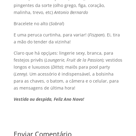
pingentes da sorte (olho grego, figa, coração,
malinha, trevo, etc)
Antonio Bernardo
Bracelete no alto (
Sobral
)
E uma peruca curtinha, para variar! (
Fiszpan
). Ei, tira
a mão do tender da vizinha!
Claro que há opçíµes: lingerie sexy, branca, para
festejos privês (
Loungerie, Fruit de la Passion
); vestidos
longos e luxuosos (
Ditta
); maiôs para pool party
(
Lenny)
. Um acessório é indispensável, a bolsinha
para as chaves, o batom, a câmera e o celular, para
as mensagens de última hora!
Vestida ou despida, Feliz Ano Novo!
Enviar Comentário