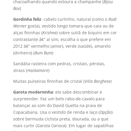
chacoalhando quando estoura a champanhe (
Bijou
Box
)
Gordinha feliz
: cabelo curtinho, natural (como o
Rudi
Werner
gosta), vestido longo tomara-que-caia ou de
alças fininhas (
Krishna
) sobre sutiã de biquí­ni em cor
contrastante â€“ aí­ sim, escolha o que prefere em
2012 â€“ vermelho (amor), verde (saúde), amarelo
(dinheiro) (
Bum Bum
)
Sandália rasteira com pedras, cristais, pérolas,
strass (
Hackamore
)
Muitas pulseiras fininhas de cristal (
Villa Borghese)
Garota moderninha
: ela sabe descombinar e
surpreender. Faz um belo rabo-de-cavalo para
balançar ao som do David Guetta na praia de
Copacabana. Usa o vestido de renda e laço (
Opção
)
sobre bermuda ciclista preta, dourada, ou a que
mais curtir (
Garota Carioca
). Em lugar de sapatilhas