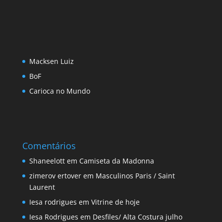
Macksen Luiz
BoF
Carioca no Mundo
Comentários
Shaneelott
em
Camiseta da Madonna
zimerov ertover
em
Masculinos Paris / Saint
Laurent
Iesa rodrigues
em
Vitrine de hoje
Iesa Rodrigues
em
Desfiles/ Alta Costura julho