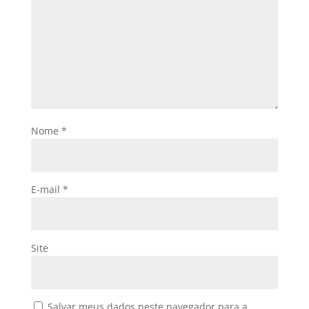
Nome
*
E-mail
*
Site
Salvar meus dados neste navegador para a