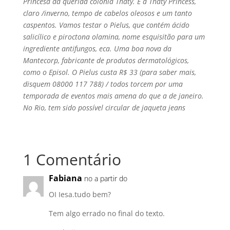
Princesa da querida colônia Thaty. É a Thaty Princess,
claro /inverno, tempo de cabelos oleosos e um tanto
caspentos. Vamos testar o Pielus, que contém ácido
salicí­lico e piroctona olamina, nome esquisitão para um
ingrediente antifungos, eca. Uma boa nova da
Mantecorp, fabricante de produtos dermatológicos,
como o Episol. O Pielus custa R$ 33 (para saber mais,
disquem 08000 117 788) / todos torcem por uma
temporada de eventos mais amena do que a de janeiro.
No Rio, tem sido possí­vel circular de jaqueta jeans
1 Comentário
Fabiana
no a partir do
OI Iesa.tudo bem?
Tem algo errado no final do texto.