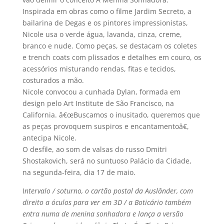
Inspirada em obras como o filme Jardim Secreto, a
bailarina de Degas e os pintores impressionistas,
Nicole usa o verde água, lavanda, cinza, creme,
branco e nude. Como peças, se destacam os coletes
e trench coats com plissados e detalhes em couro, os
acessórios misturando rendas, fitas e tecidos,
costurados a mão.
Nicole convocou a cunhada Dylan, formada em
design pelo Art Institute de São Francisco, na
California. â€œBuscamos o inusitado, queremos que
as peças provoquem suspiros e encantamentoâ€,
antecipa Nicole.
O desfile, ao som de valsas do russo Dmitri
Shostakovich, será no suntuoso Palácio da Cidade,
na segunda-feira, dia 17 de maio.
I
ntervalo / soturno, o cartão postal da Auslânder, com
direito a óculos para ver em 3D / a Boticário também
entra numa de menina sonhadora e lança a versão