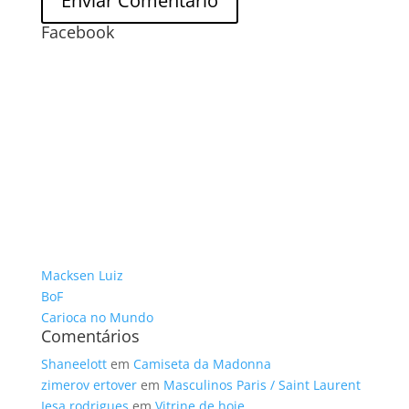
Facebook
Macksen Luiz
BoF
Carioca no Mundo
Comentários
Shaneelott
em
Camiseta da Madonna
zimerov ertover
em
Masculinos Paris / Saint Laurent
Iesa rodrigues
em
Vitrine de hoje