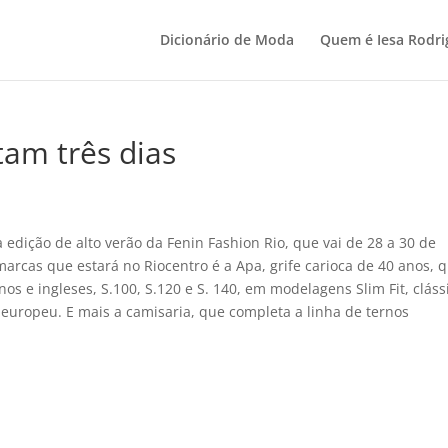
Dicionário de Moda
Quem é Iesa Rodri
tam três dias
dição de alto verão da Fenin Fashion Rio, que vai de 28 a 30 de
rcas que estará no Riocentro é a Apa, grife carioca de 40 anos, 
anos e ingleses, S.100, S.120 e S. 140, em modelagens Slim Fit, cláss
europeu. E mais a camisaria, que completa a linha de ternos