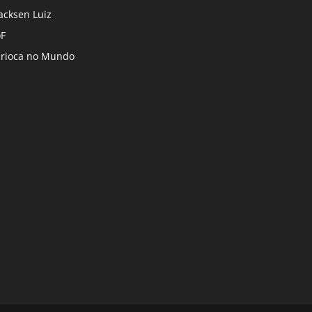
cksen Luiz
F
rioca no Mundo