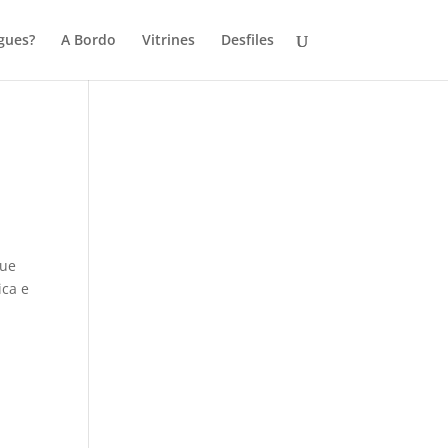
gues?
A Bordo
Vitrines
Desfiles
que
ica e