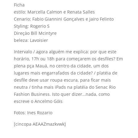
Ficha
estilo: Marcella Calmon e Renata Salles
Cenario: Fabio Giannini Gonçalves e Jairo Felinto
Styling: Rogerio S
Direçào Bill Mcintyre
beleza: Lavoisier
Intervalo / agora alguém me explica: por que este
horário, 17h ou 18h para começarem os desfiles? Em
plena pça Mauá, no centro da cidade, um dos
lugares mais engarrafados da cidade? / platéia de
desfile deve usar roupa escura, para ficar mais
neutra / tinha mais iPads na platéia do Senac Rio
Fashion Business. Isto quer dizer…nada, como
escreve o Ancelmo Góis
Fotos: Ines Rozario
[cincopa AEAAZmazkvwk]