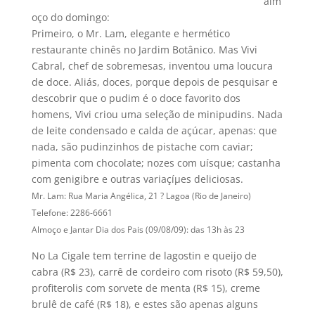
alm
oço do domingo:
Primeiro, o Mr. Lam, elegante e hermético
restaurante chinês no Jardim Botânico. Mas Vivi
Cabral, chef de sobremesas, inventou uma loucura
de doce. Aliás, doces, porque depois de pesquisar e
descobrir que o pudim é o doce favorito dos
homens, Vivi criou uma seleção de minipudins. Nada
de leite condensado e calda de açúcar, apenas: que
nada, são pudinzinhos de pistache com caviar;
pimenta com chocolate; nozes com uí­sque; castanha
com genigibre e outras variaçíµes deliciosas.
Mr. Lam: Rua Maria Angélica, 21 ? Lagoa (Rio de Janeiro)
Telefone: 2286-6661
Almoço e Jantar Dia dos Pais (09/08/09): das 13h às 23
No La Cigale tem terrine de lagostin e queijo de
cabra (R$ 23), carrê de cordeiro com risoto (R$ 59,50),
profiterolis com sorvete de menta (R$ 15), creme
brulê de café (R$ 18), e estes são apenas alguns