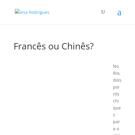
Francês ou Chinês?
No
Rio,
dois
poi
nts
chi
que
s
par
a o