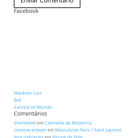
Facebook
Macksen Luiz
BoF
Carioca no Mundo
Comentários
Shaneelott
em
Camiseta da Madonna
zimerov ertover
em
Masculinos Paris / Saint Laurent
Iesa rodrigues
em
Vitrine de hoje