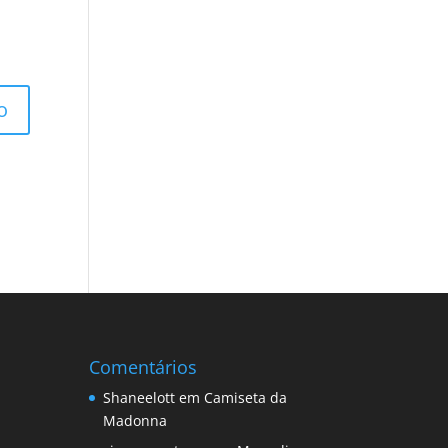
Comentários
Shaneelott
em
Camiseta da
Madonna