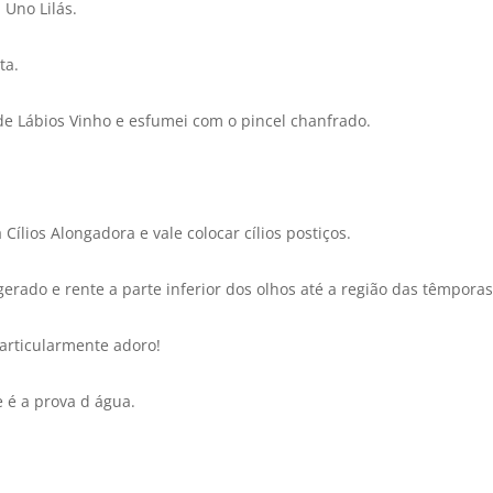
 Uno Lilás.
ta.
de Lábios Vinho e esfumei com o pincel chanfrado.
lios Alongadora e vale colocar cí­lios postiços.
ado e rente a parte inferior dos olhos até a região das têmporas
particularmente adoro!
 é a prova d água.