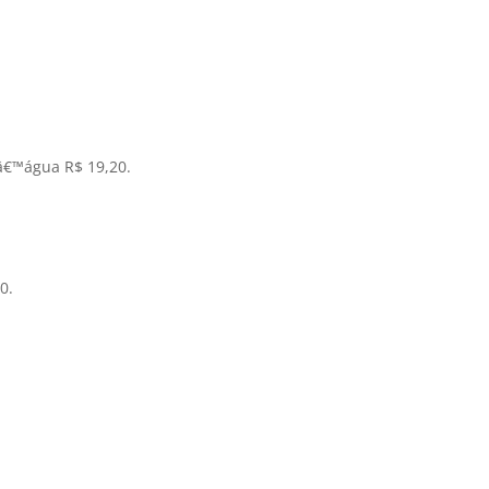
dâ€™água R$ 19,20.
0.