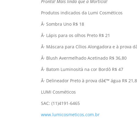
Pronta! Mais linda que a Morticia!
Produtos indicados da Lumi Cosméticos
Â· Sombra Uno R$ 18
Â· Lápis para os olhos Preto R$ 21
Â· Máscara para Cí­lios Alongadora e à prova 
Â· Blush Avermelhado Acetinado R$ 36,80
Â· Batom Luminosità na cor Bordô R$ 47
Â· Delineador Preto à prova dâ€™ água R$ 21,8
LUMI Cosméticos
SAC: (11)4191-6465
www.lumicosmeticos.com.br