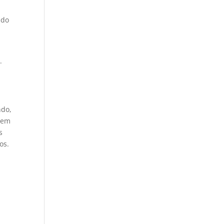
 do
.
ndo,
á em
s
os.