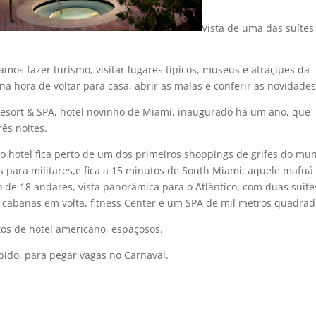
Vista de uma das suí­tes
s fazer turismo, visitar lugares tí­picos, museus e atraçíµes da
 hora de voltar para casa, abrir as malas e conferir as novidades
 Resort & SPA, hotel novinho de Miami, inaugurado há um ano, que
rês noites.
 hotel fica perto de um dos primeiros shoppings de grifes do mu
as para militares,e fica a 15 minutos de South Miami, aquele mafu
de 18 andares, vista panorâmica para o Atlântico, com duas suí­te
m cabanas em volta, fitness Center e um SPA de mil metros quadrad
tos de hotel americano, espaçosos.
ápido, para pegar vagas no Carnaval.