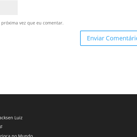
 próxima vez que eu comentar.
cksen Luiz
F
rioca no Mundo