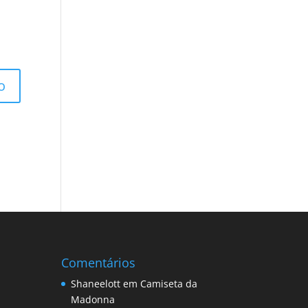
Comentários
Shaneelott
em
Camiseta da
Madonna