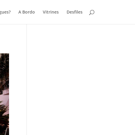
gues?
A Bordo
Vitrines
Desfiles