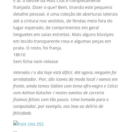
E aí­, o desfile da Huis Clos é completamente
franjado. Dizer o que? Bem, tirando este pequeno
detalhe pessoal, é uma coleção de aberturas laterais
até a cintura nos vestidos, de fendas meio fora do
lugar esperado, de comprimentos em geral
longuetes em saias estreitas. Mais alguns blusíµes
em tecido transparente rosa e algumas peças em
prata. O resto, foi franja.
18h10
Sem ficha nem release
Intervalo / o dia hoje está difí­cil. Até agora, ninguém foi
arrebatador. Pior, são í­cones da moda local / vamos em
frente, ainda temos Osklen com tema afro-negro e Colcci
com Ashton Kutscher / nestes eventos de correria
ficamos felizes com tão pouco. Uma tomada para o
computador, por exemplo, nos leva ao delí­rio de
felicidade.