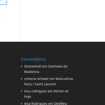
Comentários
Shaneelott
em
Camiseta da
Madonna
zimerov ertover
em
Masculinos
Paris / Saint Laurent
Iesa rodrigues
em
Vitrine de
hoje
Iesa Rodrigues
em
Desfiles/