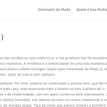
Dicionário de Moda
Quem é Iesa Rodri
)
m das tendências que estão no ar e nos produtos dos fornecedore
ias maneiras. A modéstia e a simplicidade de uma vida monástic
australiana Collette Dinnigan (vejam post Irmandade da Moda 2), d
yten, autor da marca John Galliano.
Galliano. Por mim, poderia ter continuado a assinar Dior, que fez 
m todo caso, está mostrando todo o talento na John Galliano â€“ o
orte e de modernidade, com um apelo comercial bem interessante. 
e súbitos franzidos, nas laterais ou bem no centro, modelando a r
o, de mangas largas. Tipo da moda que parece simples à primeira