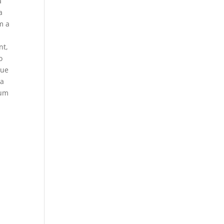
a
a
m a
nt,
o
que
da
 um