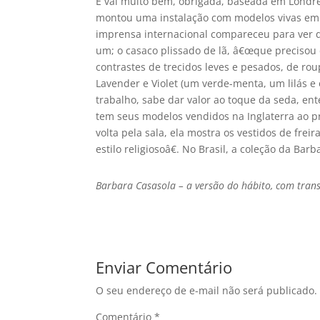
E vai muito bem, obrigada, baseada em Londres
montou uma instalação com modelos vivas em u
imprensa internacional compareceu para ver d
um; o casaco plissado de lã, â€œque precisou
contrastes de trecidos leves e pesados, de ro
Lavender e Violet (um verde-menta, um lilás 
trabalho, sabe dar valor ao toque da seda, en
tem seus modelos vendidos na Inglaterra ao pre
volta pela sala, ela mostra os vestidos de fre
estilo religiosoâ€. No Brasil, a coleção da Ba
Barbara Casasola – a versão do hábito, com trans
Enviar Comentário
O seu endereço de e-mail não será publicado.
Comentário
*