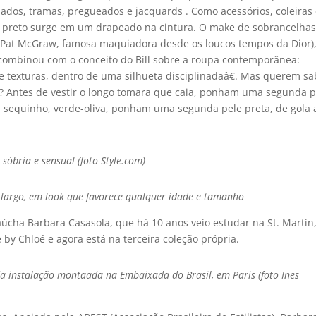
ados, tramas, pregueados e jacquards . Como acessórios, coleiras
o preto surge em um drapeado na cintura. O make de sobrancelha
a Pat McGraw, famosa maquiadora desde os loucos tempos da Dior),
o combinou com o conceito do Bill sobre a roupa contemporânea:
 e texturas, dentro de uma silhueta disciplinadaâ€. Mas querem sa
n? Antes de vestir o longo tomara que caia, ponham uma segunda p
, sequinho, verde-oliva, ponham uma segunda pele preta, de gola 
 sóbria e sensual (foto Style.com)
o largo, em look que favorece qualquer idade e tamanho
úcha Barbara Casasola, que há 10 anos veio estudar na St. Martin
 by Chloé e agora está na terceira coleção própria.
 instalação montaada na Embaixada do Brasil, em Paris (foto Ines