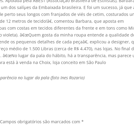
. Apoiada pela ABEST (Associação Brasileira de Estilistas), Barbar
m dos salíµes da Embaixada brasileira. E foi um sucesso, já que 
e perto seus longos com franjados de viés de cetim, costurados u
 de 12 metros de tecido!â€, comentou Barbara, que aposta em
upas com costas em tecidos diferentes da frente e em tons como Mi
e o violeta). â€œQuem gosta da minha roupa entende a qualidade d
tende os pequenos detalhes de cada peçaâ€, explicou a designer, 
ço médio de 1.500 Libras (cerca de R$ 4.470), nas lojas. No final 
ira. â€œNo lugar da pala do hábito, há a transparência, mas parece
rbara está à venda na Choix, loja conceito em São Paulo
parência no lugar da pala (foto Ines Rozario)
Campos obrigatórios são marcados com
*