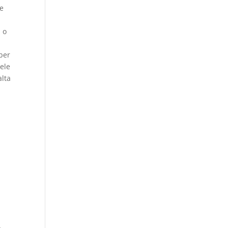
 e
s
 o
ber
ele
alta
,