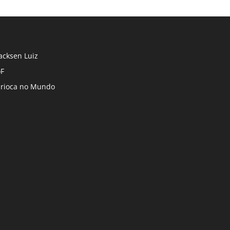
cksen Luiz
F
rioca no Mundo