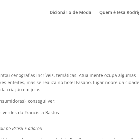
Dicionário de Moda
Quem é Iesa Rodri
4
stentou cenografias incrí­veis, temáticas. Atualmente ocupa algumas
es enfeites, mas se realiza no hotel Fasano, lugar nobre da cidade
da criação em joias.
onsumidoras), consegui ver:
s verdes da Francisca Bastos
ou no Brasil e adorou