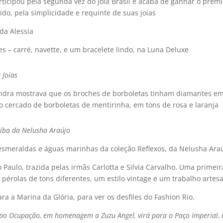
participou pela segunda vez do Joia Brasil e acaba de ganhar o prêm
do, pela simplicidade e requinte de suas joias
da Alessia
s – carré, navette, e um bracelete lindo, na Luna Deluxe
 Joias
ssandra mostrava que os broches de borboletas tinham diamantes e
o cercado de borboletas de mentirinha, em tons de rosa e laranja
aí­ba da Nelusha Araújo
a, esmeraldas e águas marinhas da coleção Reflexos, da Nelusha Ara
o Paulo, trazida pelas irmãs Carlotta e Silvia Carvalho. Uma primeir
pérolas de tons diferentes, um estilo vintage e um trabalho artesa
ra a Marina da Glória, para ver os desfiles do Fashion Rio.
expo Ocupação, em homenagem a Zuzu Angel, virá para o Paço Imperial,