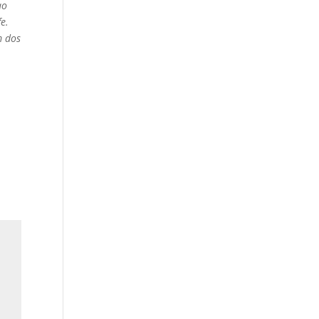
ao
e.
m dos