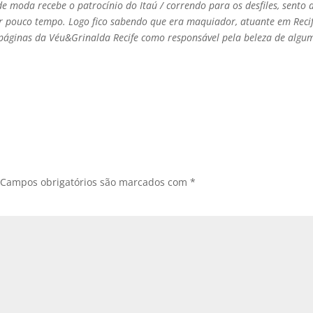
e moda recebe o patrocí­nio do Itaú / correndo para os desfiles, sento 
r pouco tempo. Logo fico sabendo que era maquiador, atuante em Recif
 páginas da Véu&Grinalda Recife como responsável pela beleza de algu
Campos obrigatórios são marcados com
*