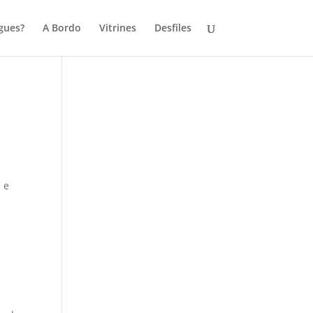
gues?
A Bordo
Vitrines
Desfiles
 e