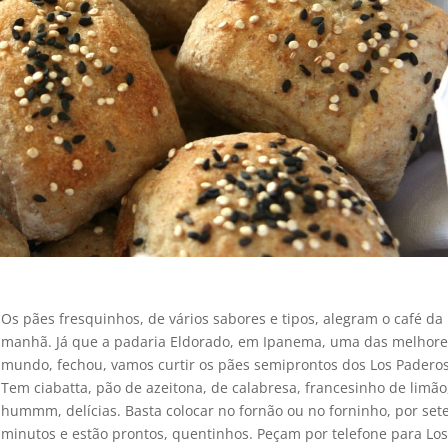
Os pães fresquinhos, de vários sabores e tipos, alegram o café da
manhã. Já que a padaria Eldorado, em Ipanema, uma das melhore
mundo, fechou, vamos curtir os pães semiprontos dos Los Paderos
Tem ciabatta, pão de azeitona, de calabresa, francesinho de limão
hummm, delí­cias. Basta colocar no fornão ou no forninho, por set
minutos e estão prontos, quentinhos. Peçam por telefone para Lo