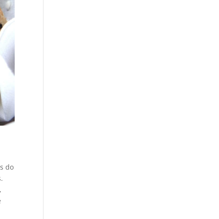
s do
.
,
e
s