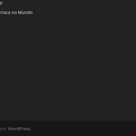
F
rioca no Mundo
 por
WordPress