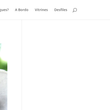
gues?
A Bordo
Vitrines
Desfiles