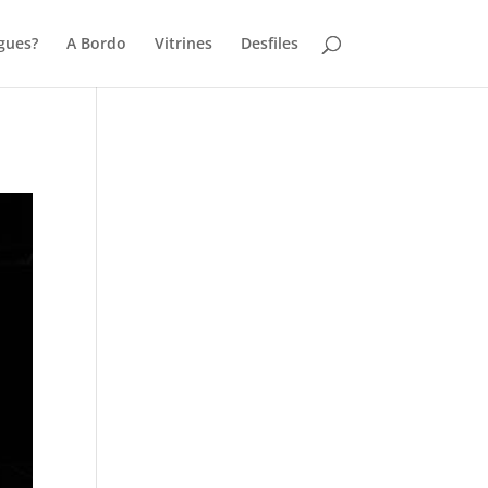
gues?
A Bordo
Vitrines
Desfiles