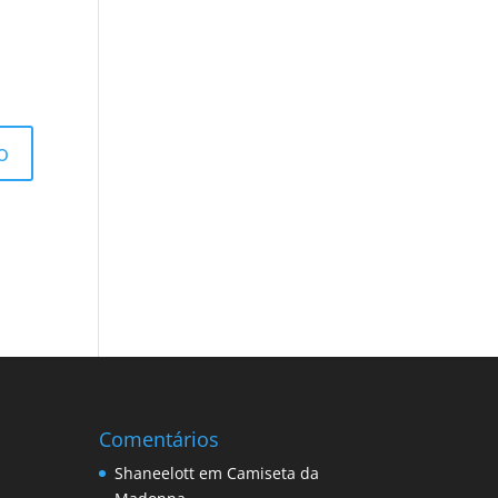
Comentários
Shaneelott
em
Camiseta da