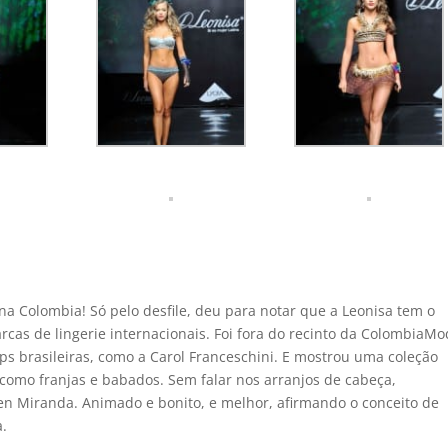
na Colombia! Só pelo desfile, deu para notar que a Leonisa tem o
as de lingerie internacionais. Foi fora do recinto da ColombiaMo
s brasileiras, como a Carol Franceschini. E mostrou uma coleção
 como franjas e babados. Sem falar nos arranjos de cabeça,
en Miranda. Animado e bonito, e melhor, afirmando o conceito de
a.