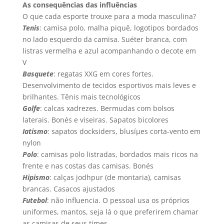
As consequências das influências
O que cada esporte trouxe para a moda masculina?
Tenis
: camisa polo, malha piquê, logotipos bordados
no lado esquerdo da camisa. Suéter branca, com
listras vermelha e azul acompanhando o decote em
V
Basquete
: regatas XXG em cores fortes.
Desenvolvimento de tecidos esportivos mais leves e
brilhantes. Tênis mais tecnológicos
Golfe
: calcas xadrezes. Bermudas com bolsos
laterais. Bonés e viseiras. Sapatos bicolores
Iatismo
: sapatos docksiders, blusíµes corta-vento em
nylon
Polo
: camisas polo listradas, bordados mais ricos na
frente e nas costas das camisas. Bonés
Hipismo
: calças jodhpur (de montaria), camisas
brancas. Casacos ajustados
Futebol
: não influencia. O pessoal usa os próprios
uniformes, mantos, seja lá o que preferirem chamar
as camisas de seus times