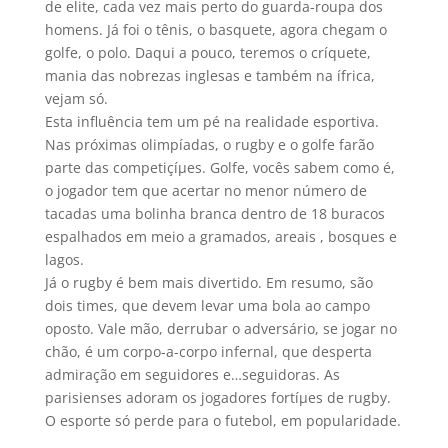
de elite, cada vez mais perto do guarda-roupa dos
homens. Já foi o tênis, o basquete, agora chegam o
golfe, o polo. Daqui a pouco, teremos o crí­quete,
mania das nobrezas inglesas e também na ífrica,
vejam só.
Esta influência tem um pé na realidade esportiva.
Nas próximas olimpí­adas, o rugby e o golfe farão
parte das competiçíµes. Golfe, vocês sabem como é,
o jogador tem que acertar no menor número de
tacadas uma bolinha branca dentro de 18 buracos
espalhados em meio a gramados, areais , bosques e
lagos.
Já o rugby é bem mais divertido. Em resumo, são
dois times, que devem levar uma bola ao campo
oposto. Vale mão, derrubar o adversário, se jogar no
chão, é um corpo-a-corpo infernal, que desperta
admiração em seguidores e…seguidoras. As
parisienses adoram os jogadores fortíµes de rugby.
O esporte só perde para o futebol, em popularidade.