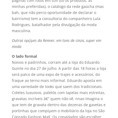
páginas com fotos em still (só os produtos, as
minhas preferidas), o catálogo da rede gaúcha (mas
bah, que não perco oportunidade de declarar o
bairrismo) tem a consultoria do companheiro Lula
Rodrigues, batalhador pela divulgação da moda
masculina.
Outras opçíµes da Renner, em tons de cinza, super em
moda
O lado formal
Noivos e padrinhos, corram até a loja do Eduardo
Guinle no dia 27 de julho. A partir das 18 horas a loja
será palco de uma expo de trajes e acessórios, do
fraque ao terno mais informal. Eduardo aposta em
uma variedade de looks que saem dos tradicionais.
Coletes luxuosos, paletós com lapelas mais estreitas,
gravatas incrí­veis â€“ quem não vê, nnao imagina o
que tem de gravata dentro das dezenas de gavetas e
portinhas que compíµem o mobiliário da loja no São
Conrado Fashion Mall. Os convidados vão escolher