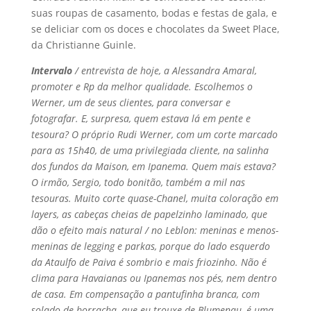
suas roupas de casamento, bodas e festas de gala, e
se deliciar com os doces e chocolates da Sweet Place,
da Christianne Guinle.
Intervalo
/ entrevista de hoje, a Alessandra Amaral,
promoter e Rp da melhor qualidade. Escolhemos o
Werner, um de seus clientes, para conversar e
fotografar. E, surpresa, quem estava lá em pente e
tesoura? O próprio Rudi Werner, com um corte marcado
para as 15h40, de uma privilegiada cliente, na salinha
dos fundos da Maison, em Ipanema. Quem mais estava?
O irmão, Sergio, todo bonitão, também a mil nas
tesouras. Muito corte quase-Chanel, muita coloração em
layers, as cabeças cheias de papelzinho laminado, que
dão o efeito mais natural / no Leblon: meninas e menos-
meninas de legging e parkas, porque do lado esquerdo
da Ataulfo de Paiva é sombrio e mais friozinho. Não é
clima para Havaianas ou Ipanemas nos pés, nem dentro
de casa. Em compensação a pantufinha branca, com
solado de borracha, que eu trouxe de Blumenau, é uma