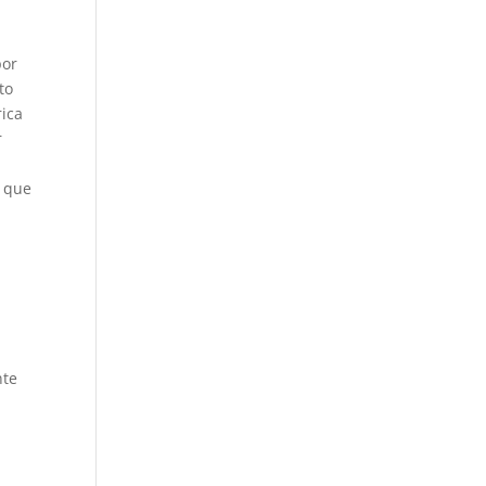
por
to
rica
r
s que
nte