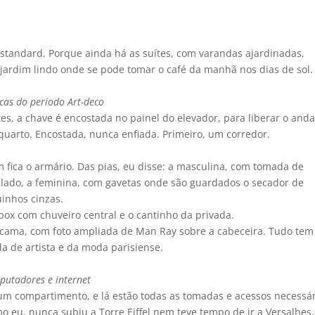
standard. Porque ainda há as suí­tes, com varandas ajardinadas,
m jardim lindo onde se pode tomar o café da manhã nos dias de sol.
cas do perí­odo Art-deco
tes, a chave é encostada no painel do elevador, para liberar o anda
quarto. Encostada, nunca enfiada. Primeiro, um corredor.
 fica o armário. Das pias, eu disse: a masculina, com tomada de
o lado, a feminina, com gavetas onde são guardados o secador de
inhos cinzas.
ox com chuveiro central e o cantinho da privada.
ama, com foto ampliada de Man Ray sobre a cabeceira. Tudo tem
da de artista e da moda parisiense.
utadores e internet
 um compartimento, e lá estão todas as tomadas e acessos necessá
o eu, nunca subiu a Torre Eiffel nem teve tempo de ir a Versalhes,