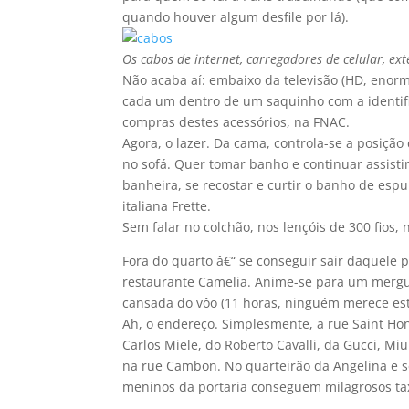
quando houver algum desfile por lá).
Os cabos de internet, carregadores de celular, ext
Não acaba aí­: embaixo da televisão (HD, enorm
cada um dentro de um saquinho com a identif
compras destes acessórios, na FNAC.
Agora, o lazer. Da cama, controla-se a posição
no sofá. Quer tomar banho e continuar assistin
banheira, se recostar e curtir o banho de es
italiana Frette.
Sem falar no colchão, nos lençóis de 300 fios, 
Fora do quarto â€“ se conseguir sair daquele 
restaurante Camelia. Anime-se para um mergu
cansada do vôo (11 horas, ninguém merece est
Ah, o endereço. Simplesmente, a rue Saint Hono
Carlos Miele, do Roberto Cavalli, da Gucci, Mi
na rue Cambon. No quarteirão da Angelina e se
meninos da portaria conseguem milagrosos tax