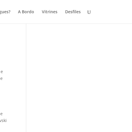
gues?
A Bordo
Vitrines
Desfiles
 e
de
de
vski
,