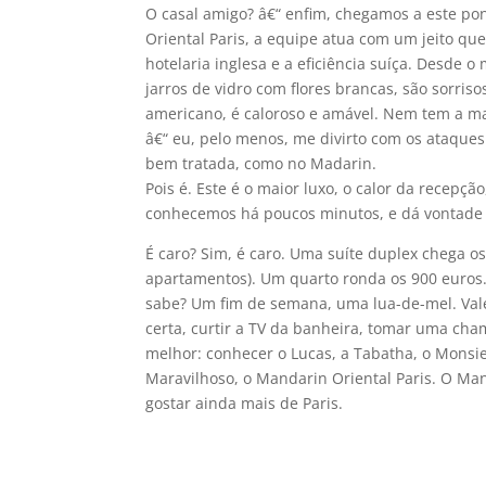
O casal amigo? â€“ enfim, chegamos a este po
Oriental Paris, a equipe atua com um jeito que 
hotelaria inglesa e a eficiência suí­ça. Desde
jarros de vidro com flores brancas, são sorris
americano, é caloroso e amável. Nem tem a ma
â€“ eu, pelo menos, me divirto com os ataques
bem tratada, como no Madarin.
Pois é. Este é o maior luxo, o calor da recep
conhecemos há poucos minutos, e dá vontade 
É caro? Sim, é caro. Uma suí­te duplex chega o
apartamentos). Um quarto ronda os 900 euros
sabe? Um fim de semana, uma lua-de-mel. Vale
certa, curtir a TV da banheira, tomar uma ch
melhor: conhecer o Lucas, a Tabatha, o Monsie
Maravilhoso, o Mandarin Oriental Paris. O Man
gostar ainda mais de Paris.