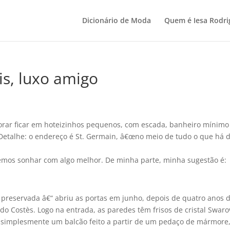
Dicionário de Moda
Quem é Iesa Rodri
is, luxo amigo
rar ficar em hoteizinhos pequenos, com escada, banheiro mí­nimo
 Detalhe: o endereço é St. Germain, â€œno meio de tudo o que há 
emos sonhar com algo melhor. De minha parte, minha sugestão é:
 preservada â€“ abriu as portas em junho, depois de quatro anos 
do Costès. Logo na entrada, as paredes têm frisos de cristal Swaro
é simplesmente um balcão feito a partir de um pedaço de mármore