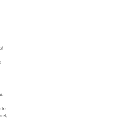
,
tá
a
ou
 do
nel,