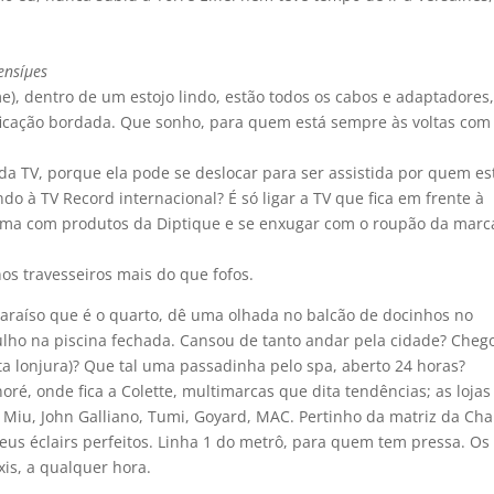
ensíµes
e), dentro de um estojo lindo, estão todos os cabos e adaptadores
icação bordada. Que sonho, para quem está sempre às voltas com
 da TV, porque ela pode se deslocar para ser assistida por quem es
do à TV Record internacional? É só ligar a TV que fica em frente à
puma com produtos da Diptique e se enxugar com o roupão da marc
nos travesseiros mais do que fofos.
paraí­so que é o quarto, dê uma olhada no balcão de docinhos no
lho na piscina fechada. Cansou de tanto andar pela cidade? Cheg
a lonjura)? Que tal uma passadinha pelo spa, aberto 24 horas?
ré, onde fica a Colette, multimarcas que dita tendências; as lojas
u Miu, John Galliano, Tumi, Goyard, MAC. Pertinho da matriz da Cha
us éclairs perfeitos. Linha 1 do metrô, para quem tem pressa. Os
is, a qualquer hora.