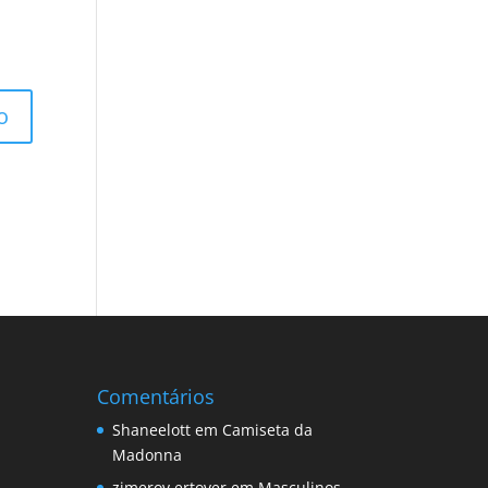
Comentários
Shaneelott
em
Camiseta da
Madonna
zimerov ertover
em
Masculinos