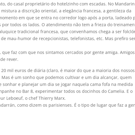
nto, do casal proprietário do hotelzinho com escadas. No Mandarin
mistura a discrição oriental, a elegância francesa, a gentileza da
 o momento em que se entra no corredor logo após a porta, ladeado 
os por todos os lados. O atendimento não tem a frieza do treinamen
luquice tradicional francesa, que convenhamos chega a ser folcló
 de mau-humor de recepcionistas, telefonistas, etc. Mas prefiro se
ção, que faz com que nos sintamos cercados por gente amiga. Amigo
de rever.
s 20 mil euros de diária (claro, é maior do que a maioria dos nossos
. Mas é um sonho que podemos cultivar e um dia alcançar, quem
 sonhar e planejar um dia se jogar naquela cama fofa na medida
ampanhe no Bar 8, experimentar todos os docinhos do Camelia. E o
ur Leboeuf, o chef Thierry Marx.
darrán, como dizem os parisienses. É o tipo de lugar que faz a ge