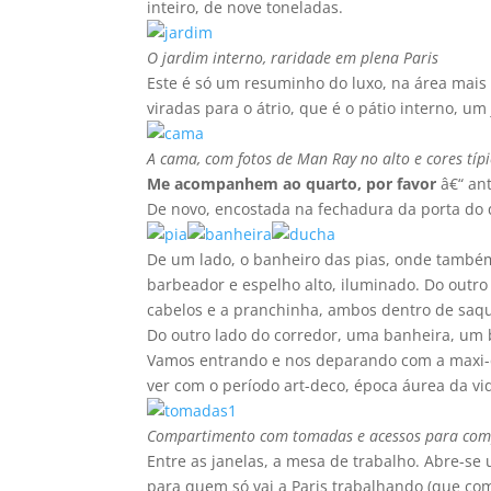
inteiro, de nove toneladas.
O jardim interno, raridade em plena Paris
Este é só um resuminho do luxo, na área mais 
viradas para o átrio, que é o pátio interno, u
A cama, com fotos de Man Ray no alto e cores tí­pi
Me acompanhem ao quarto, por favor
â€“ an
De novo, encostada na fechadura da porta do 
De um lado, o banheiro das pias, onde também
barbeador e espelho alto, iluminado. Do outr
cabelos e a pranchinha, ambos dentro de saqu
Do outro lado do corredor, uma banheira, um b
Vamos entrando e nos deparando com a maxi-c
ver com o perí­odo art-deco, época áurea da vi
Compartimento com tomadas e acessos para comp
Entre as janelas, a mesa de trabalho. Abre-se
para quem só vai a Paris trabalhando (que com