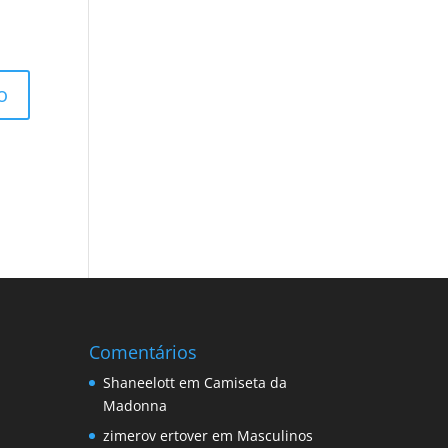
Comentários
Shaneelott
em
Camiseta da
Madonna
zimerov ertover
em
Masculinos