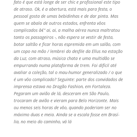
fato é que está longe de ser chic e profissional este tipo
de atraso. Ok, é a abertura, está mais para festa, o
pessoal gosta de umas bebidinhas e de dar pinta. Mas
quem se abala de outros estados, enfrenta vôos
complicados â€“ ai, ai, a malha aérea nunca maltratou
tanto os passageiros -, não espera se vestir de festa,
botar saltão e ficar horas espremida em um salão, com
um copo na mão / lembrei do desfile da Ellus na estação
da Luz, com atraso, música chata e uma multidão se
empurrando numa plataforma de trem. Foi difí­cil até
avaliar a coleção, tal o mau-humor generalizado / o que
é um vôo complicado? Seguinte: parte dos convidados de
imprensa estava no Dragão Fashion, em Fortaleza.
Pegaram um avião de lá, desceram em São Paulo,
trocaram de avião e vieram para Belo Horizonte. Mais
ou menos seis horas de vôo, quando poderiam ser no
máximo duas e meia. Ainda se a escala fosse em Brasí­
lia, no meio do caminho, vá lá