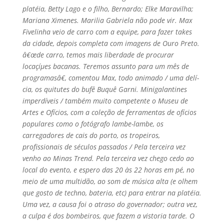
platéia, Betty Lago e o filho, Bernardo; Elke Maravilha;
Mariana Ximenes. Marilia Gabriela não pode vir. Max
Fivelinha veio de carro com a equipe, para fazer takes
da cidade, depois completa com imagens de Ouro Preto.
â€œde carro, temos mais liberdade de procurar
locaçíµes bacanas. Teremos assunto para um mês de
programasâ€, comentou Max, todo animado / uma delí­
cia, os quitutes do bufê Buquê Garni. Minigalantines
imperdí­veis / também muito competente o Museu de
Artes e Ofí­cios, com a coleção de ferramentas de ofí­cios
populares como o fotógrafo lambe-lambe, os
carregadores de cais do porto, os tropeiros,
profissionais de séculos passados / Pela terceira vez
venho ao Minas Trend. Pela terceira vez chego cedo ao
local do evento, e espero das 20 às 22 horas em pé, no
meio de uma multidão, ao som de música alta (e olhem
que gosto de techno, bateria, etc) para entrar na platéia.
Uma vez, a causa foi o atraso do governador; outra vez,
a culpa é dos bombeiros, que fazem a vistoria tarde. O