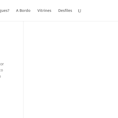
gues?
A Bordo
Vitrines
Desfiles
tor
co
s