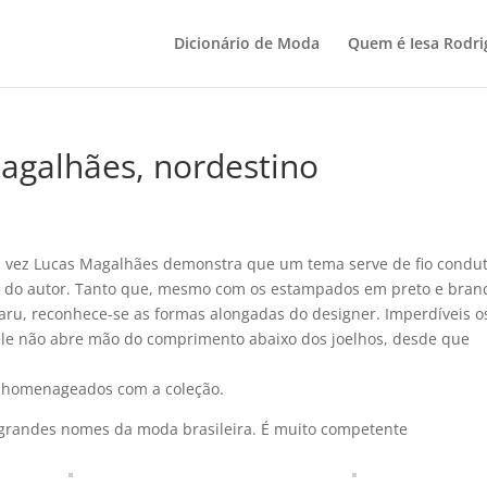
Dicionário de Moda
Quem é Iesa Rodri
agalhães, nordestino
 vez Lucas Magalhães demonstra que um tema serve de fio condu
es do autor. Tanto que, mesmo com os estampados em preto e bran
caru, reconhece-se as formas alongadas do designer. Imperdí­veis o
 ele não abre mão do comprimento abaixo dos joelhos, desde que
m homenageados com a coleção.
e grandes nomes da moda brasileira. É muito competente