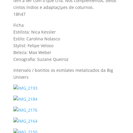
tem a ver com o que cria. Nos complementos, belos
cintos í­ndios e adaptaçíµes de coturnos.
18h47
Ficha
Estilista: Nica Kessler
Estilo: Carolina Nolasco
Stylist: Felipe Veloso
Beleza: Max Weber
Cenografia: Suzane Queiroz
Intervalo / bonitos os esmlates metalizados da Big
Univers