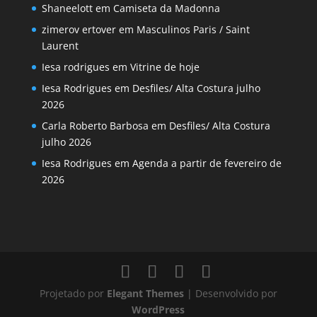
Shaneelott
em
Camiseta da Madonna
zimerov ertover
em
Masculinos Paris / Saint
Laurent
Iesa rodrigues
em
Vitrine de hoje
Iesa Rodrigues
em
Desfiles/ Alta Costura julho
2026
Carla Roberto Barbosa
em
Desfiles/ Alta Costura
julho 2026
Iesa Rodrigues
em
Agenda a partir de fevereiro de
2026
Projetado por
Elegant Themes
| Desenvolvido por
WordPress