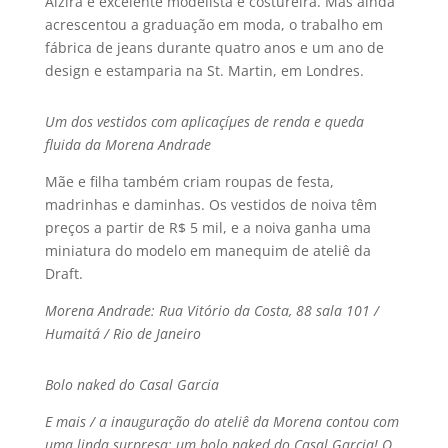
Alzira é excelente modelista e costureira. Mas ainda
acrescentou a graduação em moda, o trabalho em
fábrica de jeans durante quatro anos e um ano de
design e estamparia na St. Martin, em Londres.
Um dos vestidos com aplicaçíµes de renda e queda
fluida da Morena Andrade
Mãe e filha também criam roupas de festa,
madrinhas e daminhas. Os vestidos de noiva têm
preços a partir de R$ 5 mil, e a noiva ganha uma
miniatura do modelo em manequim de ateliê da
Draft.
Morena Andrade: Rua Vitório da Costa, 88 sala 101 /
Humaitá / Rio de Janeiro
Bolo naked do Casal Garcia
E mais / a inauguração do ateliê da Morena contou com
uma linda surpresa: um bolo naked do Casal Garcia! O