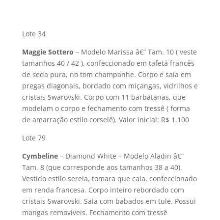
Lote 34
Maggie Sottero
– Modelo Marissa â€“ Tam. 10 ( veste
tamanhos 40 / 42 ), confeccionado em tafetá francês
de seda pura, no tom champanhe. Corpo e saia em
pregas diagonais, bordado com miçangas, vidrilhos e
cristais Swarovski. Corpo com 11 barbatanas, que
modelam o corpo e fechamento com tressê ( forma
de amarração estilo corselê). Valor inicial: R$ 1.100
Lote 79
Cymbeline
– Diamond White – Modelo Aladin â€“
Tam. 8 (que corresponde aos tamanhos 38 a 40).
Vestido estilo sereia, tomara que caia, confeccionado
em renda francesa. Corpo inteiro rebordado com
cristais Swarovski. Saia com babados em tule. Possui
mangas removí­veis. Fechamento com tressê