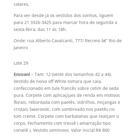
colares.
Para ver desde já os vestidos dos sonhos, liguem
para 21 3326-3425 para marcar hora de segunda a
sexta-feira, das 11 às 18h.
Onde: rua Alberto Cavalcanti, 777/ Recreio â€“ Rio de
Janeiro
Lote 29
Enzoani
– Tam: 12 (veste dos tamanhos 42 a 44).
Vestido de noiva off White tomara que caia,
confeccionado em tule francês sobre cetim de seda
pura. Corpete com aplicaçíµes de renda em motivos
florais, rebordada com paetês, vidrilhos, miçangas e
cristais Swarovski, com sombreado nos paetês no
tom creme. Corpete com barbatanas que realçam o
corpo. Fechamento com tressê ( amarração tipo
corselê ). Vestido seminovo. Valor inicial:R$ 800