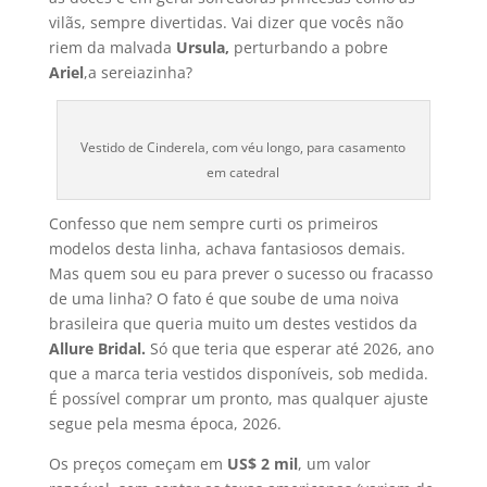
vilãs, sempre divertidas. Vai dizer que vocês não
riem da malvada
Ursula,
perturbando a pobre
Ariel
,a sereiazinha?
Vestido de Cinderela, com véu longo, para casamento
em catedral
Confesso que nem sempre curti os primeiros
modelos desta linha, achava fantasiosos demais.
Mas quem sou eu para prever o sucesso ou fracasso
de uma linha? O fato é que soube de uma noiva
brasileira que queria muito um destes vestidos da
Allure Bridal.
Só que teria que esperar até 2026, ano
que a marca teria vestidos disponí­veis, sob medida.
É possí­vel comprar um pronto, mas qualquer ajuste
segue pela mesma época, 2026.
Os preços começam em
US$ 2 mil
, um valor