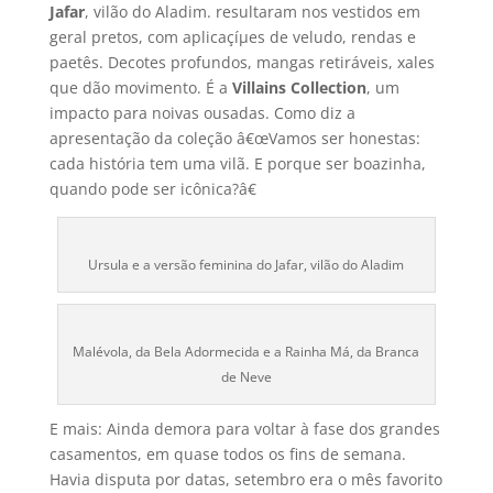
Jafar
, vilão do Aladim. resultaram nos vestidos em
geral pretos, com aplicaçíµes de veludo, rendas e
paetês. Decotes profundos, mangas retiráveis, xales
que dão movimento. É a
Villains Collection
, um
impacto para noivas ousadas. Como diz a
apresentação da coleção â€œVamos ser honestas:
cada história tem uma vilã. E porque ser boazinha,
quando pode ser icônica?â€
Ursula e a versão feminina do Jafar, vilão do Aladim
Malévola, da Bela Adormecida e a Rainha Má, da Branca
de Neve
E mais: Ainda demora para voltar à fase dos grandes
casamentos, em quase todos os fins de semana.
Havia disputa por datas, setembro era o mês favorito