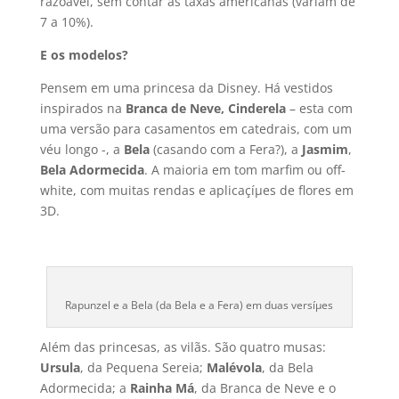
razoável, sem contar as taxas americanas (variam de
7 a 10%).
E os modelos?
Pensem em uma princesa da Disney. Há vestidos
inspirados na
Branca de Neve, Cinderela
– esta com
uma versão para casamentos em catedrais, com um
véu longo -, a
Bela
(casando com a Fera?), a
Jasmim
,
Bela Adormecida
. A maioria em tom marfim ou off-
white, com muitas rendas e aplicaçíµes de flores em
3D.
Rapunzel e a Bela (da Bela e a Fera) em duas versíµes
Além das princesas, as vilãs. São quatro musas:
Ursula
, da Pequena Sereia;
Malévola
, da Bela
Adormecida; a
Rainha Má
, da Branca de Neve e o