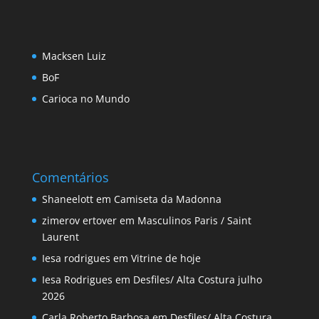
Macksen Luiz
BoF
Carioca no Mundo
Comentários
Shaneelott
em
Camiseta da Madonna
zimerov ertover
em
Masculinos Paris / Saint
Laurent
Iesa rodrigues
em
Vitrine de hoje
Iesa Rodrigues
em
Desfiles/ Alta Costura julho
2026
Carla Roberto Barbosa
em
Desfiles/ Alta Costura