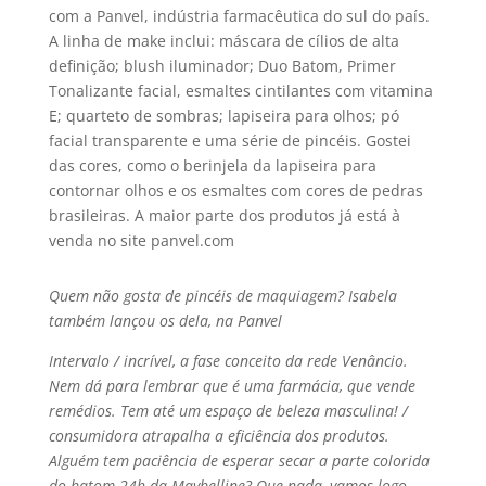
com a Panvel, indústria farmacêutica do sul do paí­s.
A linha de make inclui: máscara de cí­lios de alta
definição; blush iluminador; Duo Batom, Primer
Tonalizante facial, esmaltes cintilantes com vitamina
E; quarteto de sombras; lapiseira para olhos; pó
facial transparente e uma série de pincéis. Gostei
das cores, como o berinjela da lapiseira para
contornar olhos e os esmaltes com cores de pedras
brasileiras. A maior parte dos produtos já está à
venda no site panvel.com
Quem não gosta de pincéis de maquiagem? Isabela
também lançou os dela, na Panvel
Intervalo / incrí­vel, a fase conceito da rede Venâncio.
Nem dá para lembrar que é uma farmácia, que vende
remédios. Tem até um espaço de beleza masculina! /
consumidora atrapalha a eficiência dos produtos.
Alguém tem paciência de esperar secar a parte colorida
do batom 24h da Maybelline? Que nada, vamos logo