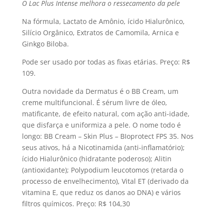
O Lac Plus Intense melhora o ressecamento da pele
Na fórmula, Lactato de Amônio, ícido Hialurônico,
Silí­cio Orgânico, Extratos de Camomila, Arnica e
Ginkgo Biloba.
Pode ser usado por todas as fixas etárias. Preço: R$
109.
Outra novidade da Dermatus é o BB Cream, um
creme multifuncional. É sérum livre de óleo,
matificante, de efeito natural, com ação anti-idade,
que disfarça e uniformiza a pele. O nome todo é
longo: BB Cream – Skin Plus – BIoprotect FPS 35. Nos
seus ativos, há a Nicotinamida (anti-inflamatório);
ícido Hialurônico (hidratante poderoso); Alitin
(antioxidante); Polypodium leucotomos (retarda o
processo de envelhecimento), Vital ET (derivado da
vitamina E, que reduz os danos ao DNA) e vários
filtros quí­micos. Preço: R$ 104,30