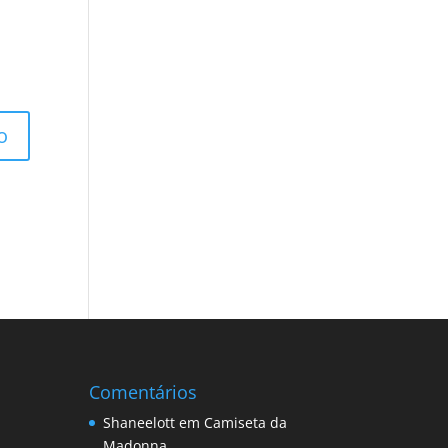
Comentários
Shaneelott
em
Camiseta da
Madonna