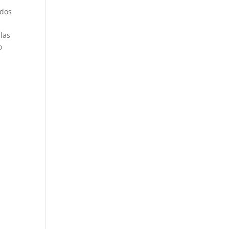
 dos
las
o