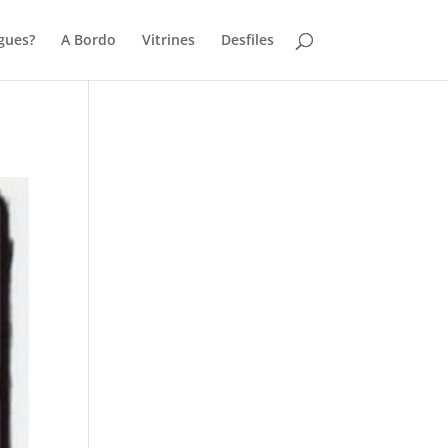
gues?
A Bordo
Vitrines
Desfiles