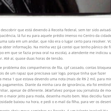
descobrir que está devendo à Receita federal, sem ter sido avisad
aciência, lá fui eu para aquele prédio imenso no Centro da cidad
ma sala em um andar, que não era o lugar certo para resolver. Vo
a obter informação. Na minha vez (já contei que tenho pânico de fi
po em que se fazia prova oral na escola), a atendente me indicou
. Até aí­, quase duas horas de tensão.
de problema dos companheiros de fila, cpf cassado, contas bloque
ois de um rapaz que precisava sair logo, porque tinha que fazer
a mesa 1 que estava devendo uma nota (mais de R$ 2 mil, para m
s pagamentos. Diante da minha cara de ignorância, ela foi emitind
iar, apesar de diferente. â€œTalvez porque sou jornalista de m
tem o maior jeito para moda, desenha muito bem. Mas decidiu faze
iosidade baixou na hora, e pedi o e-mail da filha, para ver os desen
lmente abriu meus caminhos na Receita, é um talento incrí­vel! Na