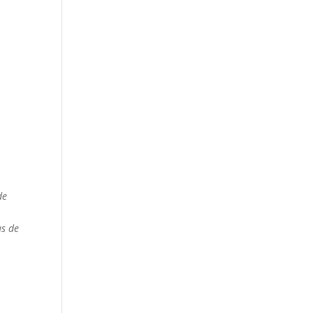
de
as de