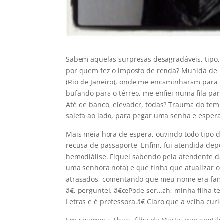
Sabem aquelas surpresas desagradáveis, tipo, 
por quem fez o imposto de renda? Munida de p
(Rio de Janeiro), onde me encaminharam para u
bufando para o térreo, me enfiei numa fila par
Até de banco, elevador, todas? Trauma do tem
saleta ao lado, para pegar uma senha e esperar
Mais meia hora de espera, ouvindo todo tipo 
recusa de passaporte. Enfim, fui atendida dep
hemodiálise. Fiquei sabendo pela atendente d
uma senhora nota) e que tinha que atualizar o
atrasados, comentando que meu nome era famil
â€, perguntei. â€œPode ser…ah, minha filha 
Letras e é professora.â€ Claro que a velha cur
Em resumo: a Thais, filha da Marta, que genti