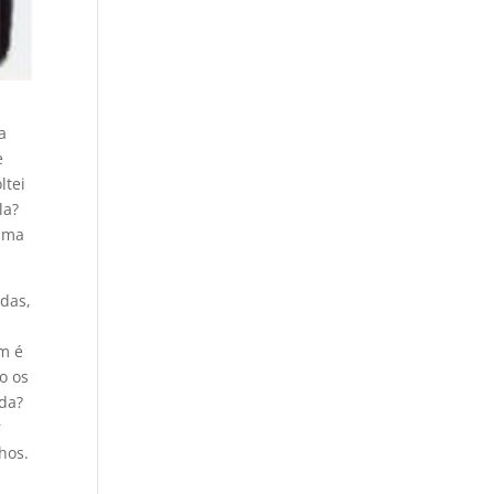
a
e
ltei
la?
 uma
adas,
im é
o os
oda?
r
hos.