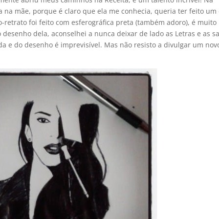
na mãe, porque é claro que ela me conhecia, queria ter feito um
-retrato foi feito com esferográfica preta (também adoro), é muito
desenho dela, aconselhei a nunca deixar de lado as Letras e as sa
a e do desenho é imprevisí­vel. Mas não resisto a divulgar um nov