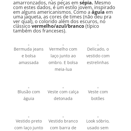
amarronzados, nas peças em
sépia.
Mesmo
com estes dados, é um estilo jovem, inspirado
em alguns americanismos. Como a
águia
em
uma jaqueta, as cores de times (não deu pra
ver qual), o colorido além dos escuros, no
clássico
vermelho/azul/branco
(típico
também dos franceses).
Bermuda jeans
Vermelho com
Delicado, o
e bolsa
laço junto ao
vestido com
amassada
ombro. E bolsa
estrelinhas
meia-lua
Blusão com
Veste com calça
Veste com
águia
detonada
botões
Vestido preto
Vestido branco
Look sóbrio,
com laço junto
com barra de
usado sem