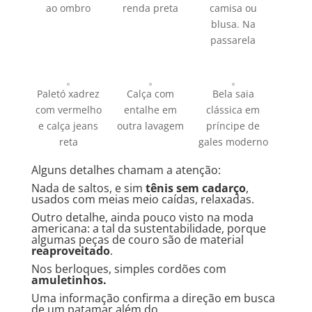
ao ombro
renda preta
camisa ou
blusa. Na
passarela
Paletó xadrez
Calça com
Bela saia
com vermelho
entalhe em
clássica em
e calça jeans
outra lavagem
príncipe de
reta
gales moderno
Alguns detalhes chamam a atenção:
Nada de saltos, e sim
tênis sem cadarço
,
usados com meias meio caídas, relaxadas.
Outro detalhe, ainda pouco visto na moda
americana: a tal da sustentabilidade, porque
algumas peças de couro são de material
reaproveitado
.
Nos berloques, simples cordões com
amuletinhos.
Uma informação confirma a direção em busca
de um patamar além do