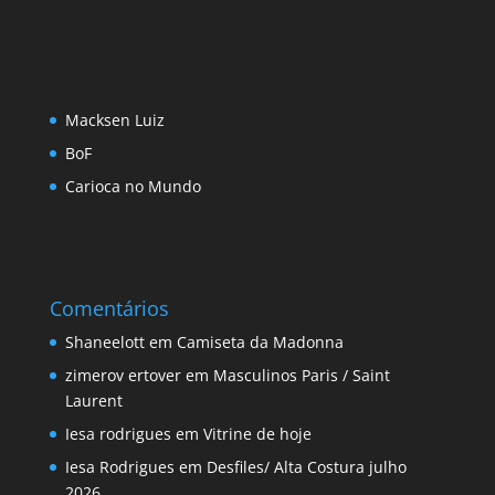
Macksen Luiz
BoF
Carioca no Mundo
Comentários
Shaneelott
em
Camiseta da Madonna
zimerov ertover
em
Masculinos Paris / Saint
Laurent
Iesa rodrigues
em
Vitrine de hoje
Iesa Rodrigues
em
Desfiles/ Alta Costura julho
2026