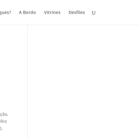
gues?
A Bordo
Vitrines
Desfiles
ção,
 Rio
0.