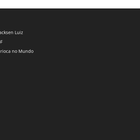
cksen Luiz
F
rioca no Mundo