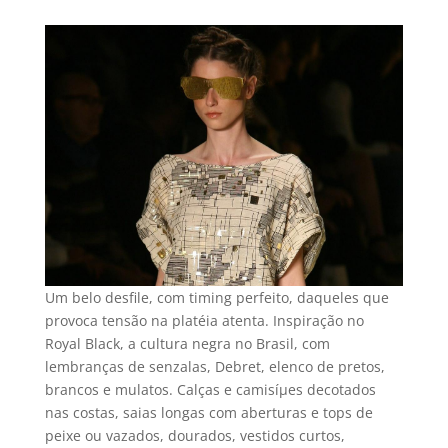
Um belo desfile, com timing perfeito, daqueles que
provoca tensão na platéia atenta. Inspiração no
Royal Black, a cultura negra no Brasil, com
lembranças de senzalas, Debret, elenco de pretos,
brancos e mulatos. Calças e camisíµes decotados
nas costas, saias longas com aberturas e tops de
peixe ou vazados, dourados, vestidos curtos,