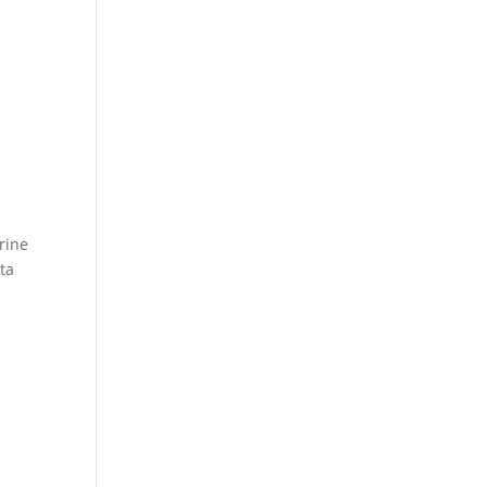
trine
ta