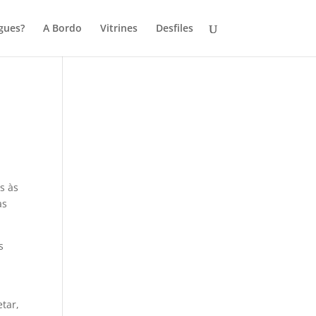
gues?
A Bordo
Vitrines
Desfiles
s às
as
s
tar,