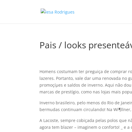
Pais / looks presenteá
Homens costumam ter preguiça de comprar rou
lazeres. Portanto, vale dar uma renovada no g
promoçíµes e saldos de inverno. Aqui não do
marcas de prestí­gio, como nas lojas mais pop
Inverno brasileiro, pelo menos do Rio de Janei
bermudas continuam circulando! Na Wí¶llner,
A Lacoste, sempre cobiçada pelas polos que n
agora tem blazer – imaginem o conforto! _ e 