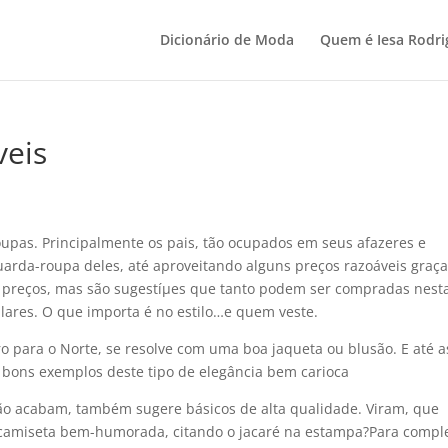
Dicionário de Moda
Quem é Iesa Rodri
veis
pas. Principalmente os pais, tão ocupados em seus afazeres e
uarda-roupa deles, até aproveitando alguns preços razoáveis graça
u preços, mas são sugestíµes que tanto podem ser compradas nest
ulares. O que importa é no estilo…e quem veste.
ro para o Norte, se resolve com uma boa jaqueta ou blusão. E até a
 bons exemplos deste tipo de elegância bem carioca
ão acabam, também sugere básicos de alta qualidade. Viram, que
a camiseta bem-humorada, citando o jacaré na estampa?Para comple