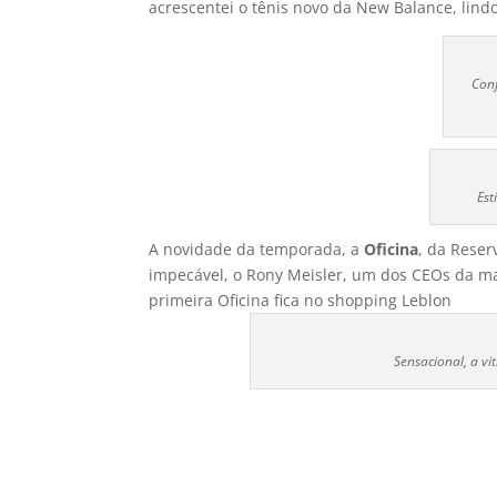
acrescentei o tênis novo da New Balance, lind
Conf
Est
A novidade da temporada, a
Oficina
, da Reser
impecável, o Rony Meisler, um dos CEOs da marc
primeira Oficina fica no shopping Leblon
Sensacional, a vi