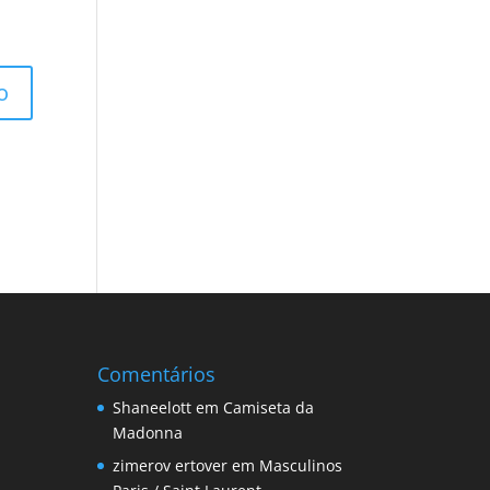
Comentários
Shaneelott
em
Camiseta da
Madonna
zimerov ertover
em
Masculinos