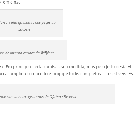
o, em cinza
orto e alta qualidade nas peças da
Lacoste
ilos de inverno carioca da Wí¶llner
va. Em princí­pio, teria camisas sob medida, mas pelo jeito desta vi
a, ampliou o conceito e propíµe looks completos, irresistí­veis. Es
trine com bonecos giratórios da Oficina / Reserva