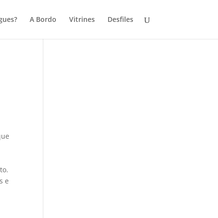
gues?
A Bordo
Vitrines
Desfiles
que
to.
s e