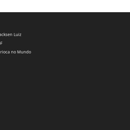
cksen Luiz
F
rioca no Mundo