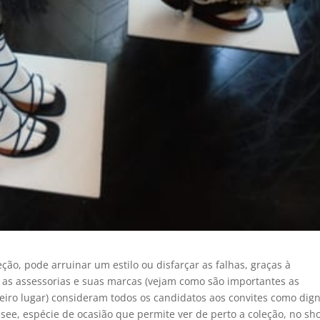
ão, pode arruinar um estilo ou disfarçar as falhas, graças à
as assessorias e suas marcas (vejam como são importantes as
meiro lugar) consideram todos os candidatos aos convites como dig
e-see, espécie de ocasião que permite ver de perto a coleção, no sh