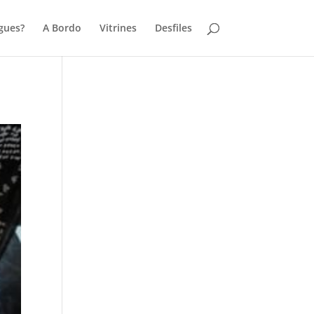
gues?
A Bordo
Vitrines
Desfiles