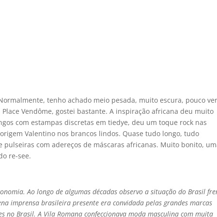
. Normalmente, tenho achado meio pesada, muito escura, pouco ve
Place Vendôme, gostei bastante. A inspiração africana deu muito
ngos com estampas discretas em tiedye, deu um toque rock nas
 origem Valentino nos brancos lindos. Quase tudo longo, tudo
e pulseiras com adereços de máscaras africanas. Muito bonito, u
do re-see.
economia. Ao longo de algumas décadas observo a situação do Brasil fre
na imprensa brasileira presente era convidada pelas grandes marcas
ifes no Brasil. A Vila Romana confeccionava moda masculina com muita