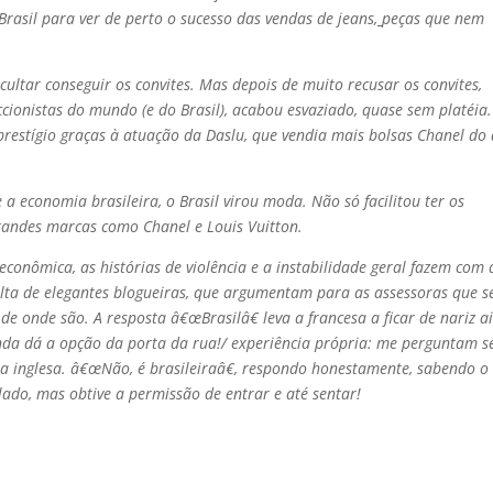
Brasil para ver de perto o sucesso das vendas de jeans
,
peças que nem
ultar conseguir os convites. Mas depois de muito recusar os convites,
cionistas do mundo (e do Brasil), acabou esvaziado, quase sem platéia.
estí­gio graças à atuação da Daslu, que vendia mais bolsas Chanel do
 a economia brasileira, o Brasil virou moda. Não só facilitou ter os
grandes marcas como Chanel e Louis Vuitton.
o econômica, as histórias de violência e a instabilidade geral fazem com
volta de elegantes blogueiras, que argumentam para as assessoras que s
 de onde são. A resposta â€œBrasilâ€ leva a francesa a ficar de nariz a
nda dá a opção da porta da rua!/ experiência própria: me perguntam s
ra inglesa. â€œNão, é brasileiraâ€, respondo honestamente, sabendo o
elado, mas obtive a permissão de entrar e até sentar!