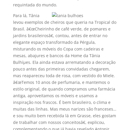
requintada do mundo.
Para lá, Tânia
levou exemplos de cheiros que queria na Tropical do
Brasil. â€œCheirinho de café verde, de pomares e
jardins brasileirosâ€, contou, antes de entrar no
elegante espaço transformado da Pérgula,
misturando os móveis do Copa com cadeiras e
mesas, abajures e bancos da Home da Tânia
Bulhíµes. Ela ainda estava arrematando a decoração
pouco antes das primeiras convidadas chegarem,
mas reapareceu toda de rosa, com vestido do Miele.
â€œTemos 10 anos de perfumaria, e mantemos o
estilo original, de quando compramos uma farmácia
antiga, aproveitamos os móveis e usamos a
inspiração nos frascos. É bem brasileiro, o clima e
muitas das linhas. Mas meus narizes são franceses…
e sou muito bem recebida lá em Grasse, eles gostam
de trabalhar com nossos conceitosâ€, explicou,
complementando o que já havia revelado Antonir