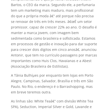
Bartos, o CEO da marca. Segundo ele, a perfumaria
tem um marketing mais maduro, mais profissional
do que a própria moda â€“ até porque não precisa
se renovar de três em três meses. â€œÉ um setor
promissor, capaz de crescer 22% ao ano. O desafio é
manter a marca jovem, com imagem bem
sedimentada como brasileira e sofisticada. Estamos
em processos de gestão e inovação para dar suporte
para crescer dois dí­gitos em cinco anosâ€, anunciou
Antonir, que tem no currí­culo passagens por marcas
importantes como Huis Clos, Havaianas e a Abest
(Associação Brasileira de Estilistas).
A Tânia Bulhíµes por enquanto tem lojas em Porto
Alegre, Campinas, Salvador, Brasí­lia e três em São
Paulo. No Rio, o endereço é o Barrashopping, mas
em breve teremos outra.
As linhas são: White Teaâ€“ com divisão White Tea
SPA), Seduction, Imperial Silver e Gold, Lavande e